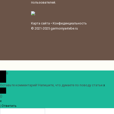
пользователей.
Карта сайта
•
Конфиденциальность
© 2021-2025
garmoniyavtebe.ru
0
Оставьте комментарий! Напишите, что думаете по поводу статьи.
x
(
)
x
|
Ответить