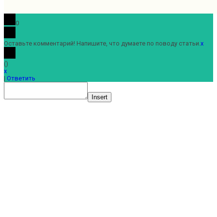
0
Оставьте комментарий! Напишите, что думаете по поводу статьи.
x
(
)
x
|
Ответить
Insert