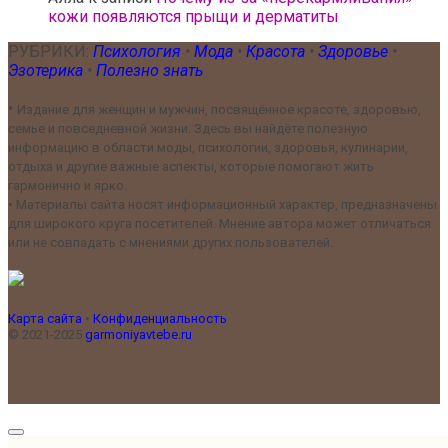
кожи появляются прыщи и дерматиты
РУБРИКИ:
Психология
•
Мода
•
Красота
•
Здоровье
•
Эзотерика
•
Полезно знать
•
Издание для женщин и мужчин, посвящённое красоте, здоровью,
семье и повседневной жизни. Здесь вы найдёте полезную
информацию в области моды, психологии, здоровья, кулинарии,
отдыха и другие важные аспекты, которые помогают жить
гармонично и ярко.
•
Материалы сайта носят информационный характер, предназначены
для широкого круга посетителей. Мнение автора может отличаться
или не совпадать с мнениями других пользователей.
Карта сайта
•
Конфиденциальность
© 2021-2025
garmoniyavtebe.ru