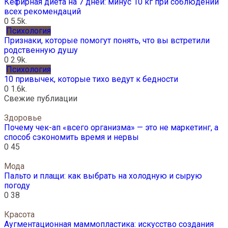
Кефирная диета на 7 дней: минус 10 кг при соблюдении
всех рекомендаций
0
5.5k.
Психология
Признаки, которые помогут понять, что вы встретили
родственную душу
0
2.9k.
Психология
10 привычек, которые тихо ведут к бедности
0
1.6k.
Свежие публиации
Здоровье
Почему чек-ап «всего организма» — это не маркетинг, а
способ сэкономить время и нервы
0
45
Мода
Пальто и плащи: как выбрать на холодную и сырую
погоду
0
38
Красота
Аугментационная маммопластика: искусство создания