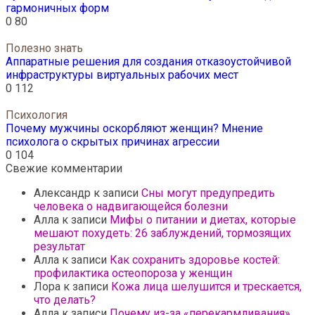
гармоничных форм
0
80
Полезно знать
Аппаратные решения для создания отказоустойчивой
инфраструктуры виртуальных рабочих мест
0
112
Психология
Почему мужчины оскорбляют женщин? Мнение
психолога о скрытых причинах агрессии
0
104
Свежие комментарии
Александр
к записи
Сны могут предупредить
человека о надвигающейся болезни
Алла
к записи
Мифы о питании и диетах, которые
мешают похудеть: 26 заблуждений, тормозящих
результат
Алла
к записи
Как сохранить здоровье костей:
профилактика остеопороза у женщин
Лора
к записи
Кожа лица шелушится и трескается,
что делать?
Алла
к записи
Почему из-за «перекармливания»