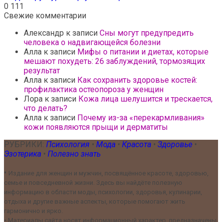
0
111
Свежие комментарии
Александр
к записи
Сны могут предупредить
человека о надвигающейся болезни
Алла
к записи
Мифы о питании и диетах, которые
мешают похудеть: 26 заблуждений, тормозящих
результат
Алла
к записи
Как сохранить здоровье костей:
профилактика остеопороза у женщин
Лора
к записи
Кожа лица шелушится и трескается,
что делать?
Алла
к записи
Почему из-за «перекармливания»
кожи появляются прыщи и дерматиты
РУБРИКИ:
Психология
•
Мода
•
Красота
•
Здоровье
•
Эзотерика
•
Полезно знать
•
Издание для женщин и мужчин, посвящённое красоте, здоровью,
семье и повседневной жизни. Здесь вы найдёте полезную
информацию в области моды, психологии, здоровья, кулинарии,
отдыха и другие важные аспекты, которые помогают жить
гармонично и ярко.
•
Материалы сайта носят информационный характер, предназначены