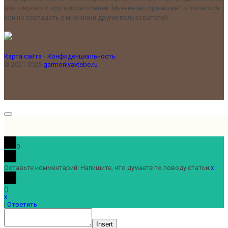
для широкого круга посетителей. Мнение автора может отличаться
или не совпадать с мнениями других пользователей.
Карта сайта
•
Конфиденциальность
© 2021-2025
garmoniyavtebe.ru
0
Оставьте комментарий! Напишите, что думаете по поводу статьи.
x
(
)
x
|
Ответить
Insert