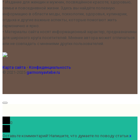
•
Издание для женщин и мужчин, посвящённое красоте, здоровью,
семье и повседневной жизни. Здесь вы найдёте полезную
информацию в области моды, психологии, здоровья, кулинарии,
отдыха и другие важные аспекты, которые помогают жить
гармонично и ярко.
•
Материалы сайта носят информационный характер, предназначены
для широкого круга посетителей. Мнение автора может отличаться
или не совпадать с мнениями других пользователей.
Карта сайта
•
Конфиденциальность
© 2021-2025
garmoniyavtebe.ru
0
Оставьте комментарий! Напишите, что думаете по поводу статьи.
x