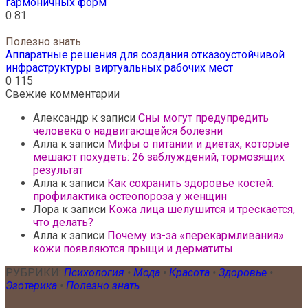
гармоничных форм
0
81
Полезно знать
Аппаратные решения для создания отказоустойчивой
инфраструктуры виртуальных рабочих мест
0
115
Свежие комментарии
Александр
к записи
Сны могут предупредить
человека о надвигающейся болезни
Алла
к записи
Мифы о питании и диетах, которые
мешают похудеть: 26 заблуждений, тормозящих
результат
Алла
к записи
Как сохранить здоровье костей:
профилактика остеопороза у женщин
Лора
к записи
Кожа лица шелушится и трескается,
что делать?
Алла
к записи
Почему из-за «перекармливания»
кожи появляются прыщи и дерматиты
РУБРИКИ:
Психология
•
Мода
•
Красота
•
Здоровье
•
Эзотерика
•
Полезно знать