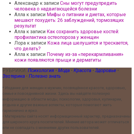
Александр
к записи
Сны могут предупредить
человека о надвигающейся болезни
Алла
к записи
Мифы о питании и диетах, которые
мешают похудеть: 26 заблуждений, тормозящих
результат
Алла
к записи
Как сохранить здоровье костей:
профилактика остеопороза у женщин
Лора
к записи
Кожа лица шелушится и трескается,
что делать?
Алла
к записи
Почему из-за «перекармливания»
кожи появляются прыщи и дерматиты
РУБРИКИ:
Психология
•
Мода
•
Красота
•
Здоровье
•
Эзотерика
•
Полезно знать
•
Издание для женщин и мужчин, посвящённое красоте, здоровью,
семье и повседневной жизни. Здесь вы найдёте полезную
информацию в области моды, психологии, здоровья, кулинарии,
отдыха и другие важные аспекты, которые помогают жить
гармонично и ярко.
•
Материалы сайта носят информационный характер, предназначены
для широкого круга посетителей. Мнение автора может отличаться
или не совпадать с мнениями других пользователей.