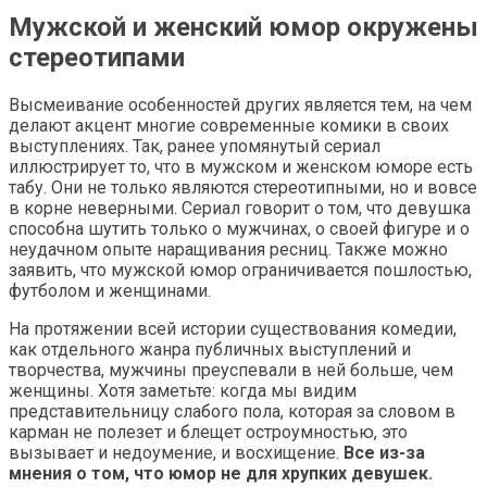
Мужской и женский юмор окружены
стереотипами
Высмеивание особенностей других является тем, на чем
делают акцент многие современные комики в своих
выступлениях. Так, ранее упомянутый сериал
иллюстрирует то, что в мужском и женском юморе есть
табу. Они не только являются стереотипными, но и вовсе
в корне неверными. Сериал говорит о том, что девушка
способна шутить только о мужчинах, о своей фигуре и о
неудачном опыте наращивания ресниц. Также можно
заявить, что мужской юмор ограничивается пошлостью,
футболом и женщинами.
На протяжении всей истории существования комедии,
как отдельного жанра публичных выступлений и
творчества, мужчины преуспевали в ней больше, чем
женщины. Хотя заметьте: когда мы видим
представительницу слабого пола, которая за словом в
карман не полезет и блещет остроумностью, это
вызывает и недоумение, и восхищение.
Все из-за
мнения о том, что юмор не для хрупких девушек.