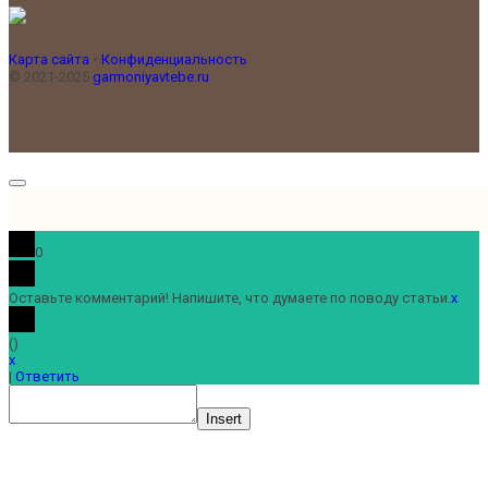
Карта сайта
•
Конфиденциальность
© 2021-2025
garmoniyavtebe.ru
0
Оставьте комментарий! Напишите, что думаете по поводу статьи.
x
(
)
x
|
Ответить
Insert