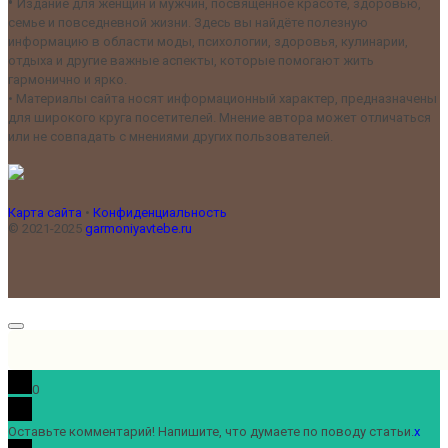
•
Издание для женщин и мужчин, посвящённое красоте, здоровью,
семье и повседневной жизни. Здесь вы найдёте полезную
информацию в области моды, психологии, здоровья, кулинарии,
отдыха и другие важные аспекты, которые помогают жить
гармонично и ярко.
•
Материалы сайта носят информационный характер, предназначены
для широкого круга посетителей. Мнение автора может отличаться
или не совпадать с мнениями других пользователей.
Карта сайта
•
Конфиденциальность
© 2021-2025
garmoniyavtebe.ru
0
Оставьте комментарий! Напишите, что думаете по поводу статьи.
x