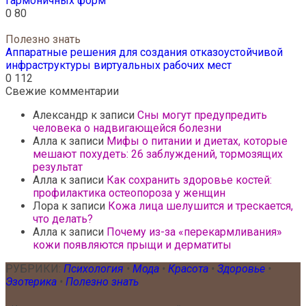
гармоничных форм
0
80
Полезно знать
Аппаратные решения для создания отказоустойчивой
инфраструктуры виртуальных рабочих мест
0
112
Свежие комментарии
Александр
к записи
Сны могут предупредить
человека о надвигающейся болезни
Алла
к записи
Мифы о питании и диетах, которые
мешают похудеть: 26 заблуждений, тормозящих
результат
Алла
к записи
Как сохранить здоровье костей:
профилактика остеопороза у женщин
Лора
к записи
Кожа лица шелушится и трескается,
что делать?
Алла
к записи
Почему из-за «перекармливания»
кожи появляются прыщи и дерматиты
РУБРИКИ:
Психология
•
Мода
•
Красота
•
Здоровье
•
Эзотерика
•
Полезно знать