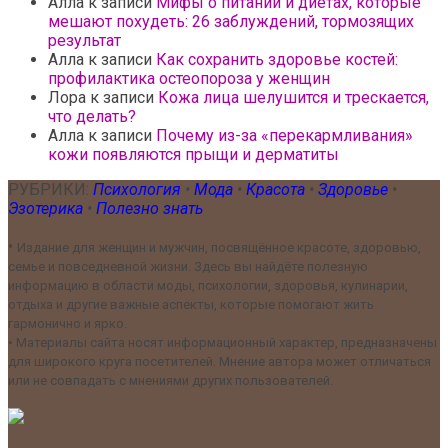
Алла
к записи
Мифы о питании и диетах, которые
мешают похудеть: 26 заблуждений, тормозящих
результат
Алла
к записи
Как сохранить здоровье костей:
профилактика остеопороза у женщин
Лора
к записи
Кожа лица шелушится и трескается,
что делать?
Алла
к записи
Почему из-за «перекармливания»
кожи появляются прыщи и дерматиты
РУБРИКИ:
Психология
•
Мода
•
Красота
•
Здоровье
•
Эзотерика
•
Полезно знать
•
Издание для женщин и мужчин, посвящённое красоте, здоровью,
семье и повседневной жизни. Здесь вы найдёте полезную
информацию в области моды, психологии, здоровья, кулинарии,
отдыха и другие важные аспекты, которые помогают жить
гармонично и ярко.
•
Материалы сайта носят информационный характер, предназначены
для широкого круга посетителей. Мнение автора может отличаться
или не совпадать с мнениями других пользователей.