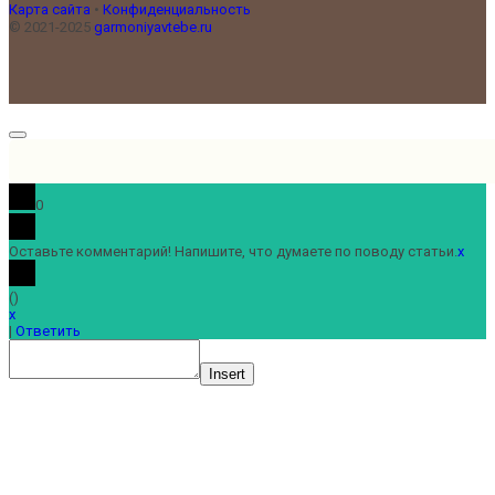
Карта сайта
•
Конфиденциальность
© 2021-2025
garmoniyavtebe.ru
0
Оставьте комментарий! Напишите, что думаете по поводу статьи.
x
(
)
x
|
Ответить
Insert