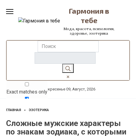
Перейти
Гармония в
к
содержанию
тебе
Мода, красота, психология,
здоровье, эзотерика
Воскресенье 09, Август, 2026
Exact matches only
Search in title
ГЛАВНАЯ
»
ЭЗОТЕРИКА
Search in content
Сложные мужские характеры
по знакам зодиака, с которыми