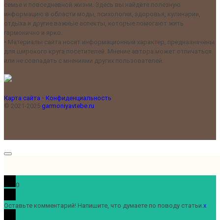
семье и повседневной жизни. Здесь вы найдёте полезную
информацию в области моды, психологии, здоровья, кулинарии,
отдыха и другие важные аспекты, которые помогают жить
гармонично и ярко.
•
Материалы сайта носят информационный характер, предназначены
для широкого круга посетителей. Мнение автора может отличаться
или не совпадать с мнениями других пользователей.
Карта сайта
•
Конфиденциальность
© 2021-2025
garmoniyavtebe.ru
0
Оставьте комментарий! Напишите, что думаете по поводу статьи.
x