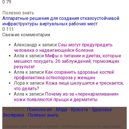
0
79
Полезно знать
Аппаратные решения для создания отказоустойчивой
инфраструктуры виртуальных рабочих мест
0
111
Свежие комментарии
Александр
к записи
Сны могут предупредить
человека о надвигающейся болезни
Алла
к записи
Мифы о питании и диетах, которые
мешают похудеть: 26 заблуждений, тормозящих
результат
Алла
к записи
Как сохранить здоровье костей:
профилактика остеопороза у женщин
Лора
к записи
Кожа лица шелушится и трескается,
что делать?
Алла
к записи
Почему из-за «перекармливания»
кожи появляются прыщи и дерматиты
РУБРИКИ:
Психология
•
Мода
•
Красота
•
Здоровье
•
Эзотерика
•
Полезно знать
•
Издание для женщин и мужчин, посвящённое красоте, здоровью,