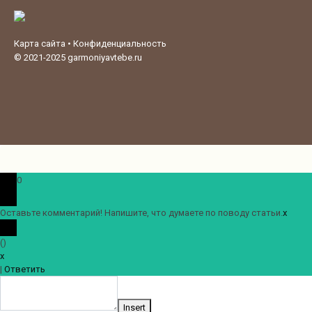
Карта сайта
•
Конфиденциальность
© 2021-2025
garmoniyavtebe.ru
0
Оставьте комментарий! Напишите, что думаете по поводу статьи.
x
(
)
x
|
Ответить
Insert