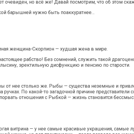
т очевиден, но всё же! Давай посмотрим, что об этом ска
какой барышней нужно быть поаккуратнее…
умная женщина-Скорпион — худшая жена в мире.
настоящее рабство! Без сомнений, служить такой драгоцен
 лысину, эректильную дисфункцию и пенсию по старости.
льзы от нее столько же. Рыбы — существа неземные и при
а ручках. По какой-то загадочной причине представители 
я порвать отношения с Рыбкой — жизнь становится бессмыс
гая витрина — у нее самые красивые украшения, самые лу