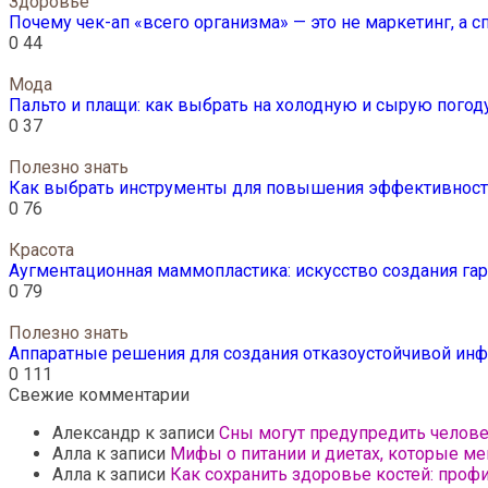
Здоровье
Почему чек-ап «всего организма» — это не маркетинг, а 
0
44
Мода
Пальто и плащи: как выбрать на холодную и сырую погод
0
37
Полезно знать
Как выбрать инструменты для повышения эффективности
0
76
Красота
Аугментационная маммопластика: искусство создания г
0
79
Полезно знать
Аппаратные решения для создания отказоустойчивой инф
0
111
Свежие комментарии
Александр
к записи
Сны могут предупредить челов
Алла
к записи
Мифы о питании и диетах, которые ме
Алла
к записи
Как сохранить здоровье костей: проф