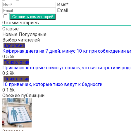
Имя*
Email
0
комментариев
Старые
Новые
Популярные
Выбор читателей
Здоровье
Кефирная диета на 7 дней: минус 10 кг при соблюдении 
0
5.5k.
Психология
Признаки, которые помогут понять, что вы встретили ро
0
2.9k.
Психология
10 привычек, которые тихо ведут к бедности
0
1.6k.
Свежие публиации