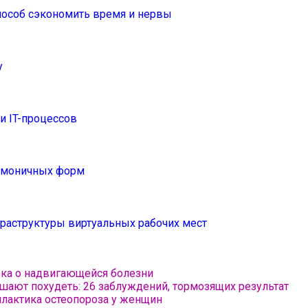
способ сэкономить время и нервы
у
 IT-процессов
армоничных форм
раструктуры виртуальных рабочих мест
ека о надвигающейся болезни
шают похудеть: 26 заблуждений, тормозящих результат
илактика остеопороза у женщин