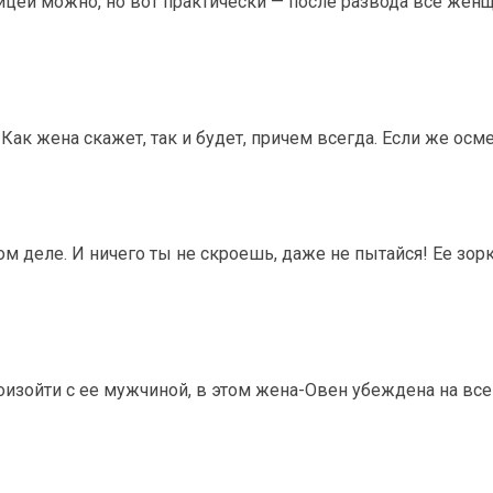
ницей можно, но вот практически — после развода все же
. Как жена скажет, так и будет, причем всегда. Если же ос
м деле. И ничего ты не скроешь, даже не пытайся! Ее зорки
изойти с ее мужчиной, в этом жена-Овен убеждена на все 