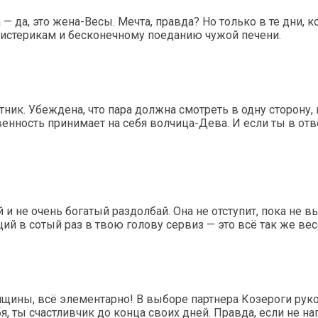
 да, это жена-Весы. Мечта, правда? Но только в те дни, к
истерикам и бесконечному поеданию чужой печени.
ик. Убеждена, что пара должна смотреть в одну сторону, 
венность принимает на себя волчица-Дева. И если ты в от
и не очень богатый раздолбай. Она не отступит, пока не в
ящий в сотый раз в твою голову сервиз — это всё так же вес
ы, всё элементарно! В выборе партнера Козероги руково
, ты счастливчик до конца своих дней. Правда, если не н