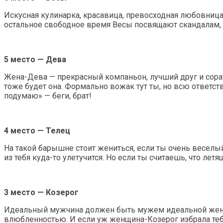
Искусная кулинарка, красавица, превосходная любовница —
остальное свободное время Весы посвящают скандалам, 
5 место — Дева
Жена-Дева — прекрасный компаньон, лучший друг и соратн
тоже будет она. Формально вожак тут ты, но всю ответст
подумаю» — беги, брат!
4 место — Телец
На такой барышне стоит жениться, если ты очень веселый 
из тебя куда-то улетучится. Но если ты считаешь, что лет
3 место — Козерог
Идеальный мужчина должен быть мужем идеальной женщин
влюбленностью. И если уж женщина-Козерог избрала тебя