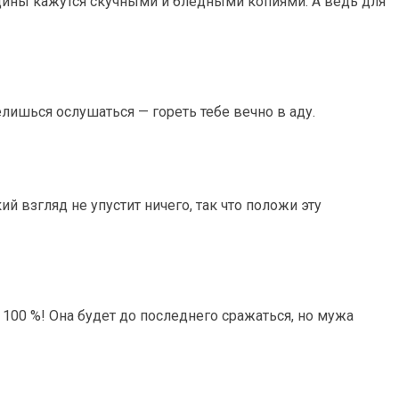
нщины кажутся скучными и бледными копиями. А ведь для
мелишься ослушаться — гореть тебе вечно в аду.
й взгляд не упустит ничего, так что положи эту
100 %! Она будет до последнего сражаться, но мужа