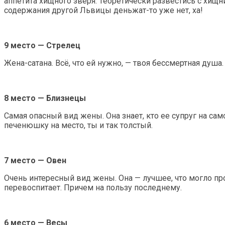
аппетита хищного зверя. Теоретически развестись с хищ
содержания другой Львицы деньжат-то уже нет, ха!
9 место — Стрелец
Жена-сатана. Всё, что ей нужно, — твоя бессмертная душа
8 место — Близнецы
Самая опасный вид жены. Она знает, кто ее супруг на само
печенюшку на место, ты и так толстый.
7 место — Овен
Очень интересный вид жены. Она — лучшее, что могло про
перевоспитает. Причем на пользу последнему.
6 место — Весы