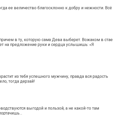
огда ее величество благосклонно к добру и нежности. Всё
причем в ту, которую сама Дева выберет. Вожаком в стае
вет на предложение руки и сердца услышишь: «Я
ырастит из тебя успешного мужчину, правда вся радость
ело, тогда дерзай!
дствуются выгодой и пользой, а не какой-то там
апортачишь…