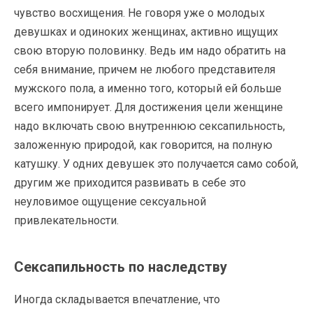
чувство восхищения. Не говоря уже о молодых
девушках и одиноких женщинах, активно ищущих
свою вторую половинку. Ведь им надо обратить на
себя внимание, причем не любого представителя
мужского пола, а именно того, который ей больше
всего импонирует. Для достижения цели женщине
надо включать свою внутреннюю сексапильность,
заложенную природой, как говорится, на полную
катушку. У одних девушек это получается само собой,
другим же приходится развивать в себе это
неуловимое ощущение сексуальной
привлекательности.
Сексапильность по наследству
Иногда складывается впечатление, что