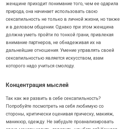
женщине приходит понимание того, чем ее одарила
природа, она начинает использовать свою
сексапильность не только в личной жизни, но также
и в деловом общении. Однако при этом женщина
должна уметь пройти по тонкой грани, привлекая
внимание партнеров, не обнадеживая их на
дальнейшие отношения. Умение управлять своей
сексапильностью является искусством, азам
которого надо учиться смолоду.
Концентрация мыслей
Так как же развить в себе сексапильность?
Попробуйте посмотреть на себя любимую со
стороны, критически оценивая прическу, макияж,
маникюр, одежду. Не забудьте проанализировать