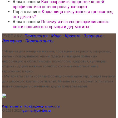
Алла
к записи
Как сохранить здоровье костей:
профилактика остеопороза у женщин
Лора
к записи
Кожа лица шелушится и трескается,
что делать?
Алла
к записи
Почему из-за «перекармливания»
кожи появляются прыщи и дерматиты
РУБРИКИ:
Психология
•
Мода
•
Красота
•
Здоровье
•
Эзотерика
•
Полезно знать
•
Издание для женщин и мужчин, посвящённое красоте, здоровью,
семье и повседневной жизни. Здесь вы найдёте полезную
информацию в области моды, психологии, здоровья, кулинарии,
отдыха и другие важные аспекты, которые помогают жить
гармонично и ярко.
•
Материалы сайта носят информационный характер, предназначены
для широкого круга посетителей. Мнение автора может отличаться
или не совпадать с мнениями других пользователей.
Карта сайта
•
Конфиденциальность
© 2021-2025
garmoniyavtebe.ru