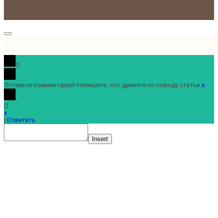
0
Оставьте комментарий! Напишите, что думаете по поводу статьи.
x
(
)
x
|
Ответить
Insert