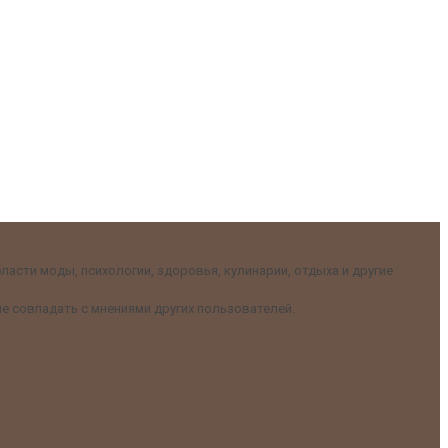
асти моды, психологии, здоровья, кулинарии, отдыха и другие
е совпадать с мнениями других пользователей.