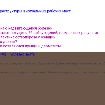
раструктуры виртуальных рабочих мест
ека о надвигающейся болезни
шают похудеть: 26 заблуждений, тормозящих результат
илактика остеопороза у женщин
то делать?
жи появляются прыщи и дерматиты
рика
•
Полезно знать
е и повседневной жизни. Здесь вы найдёте полезную информацию в обл
я широкого круга посетителей. Мнение автора может отличаться или н