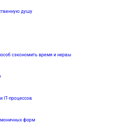
дственную душу
способ сэкономить время и нервы
у
 IT-процессов
армоничных форм