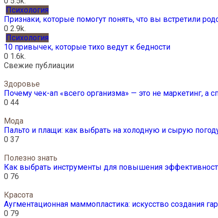
0
5.5k.
Психология
Признаки, которые помогут понять, что вы встретили ро
0
2.9k.
Психология
10 привычек, которые тихо ведут к бедности
0
1.6k.
Свежие публиации
Здоровье
Почему чек-ап «всего организма» — это не маркетинг, а 
0
44
Мода
Пальто и плащи: как выбрать на холодную и сырую погод
0
37
Полезно знать
Как выбрать инструменты для повышения эффективности
0
76
Красота
Аугментационная маммопластика: искусство создания г
0
79