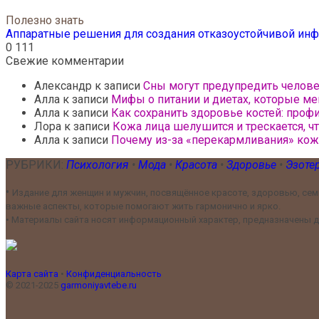
Полезно знать
Аппаратные решения для создания отказоустойчивой инф
0
111
Свежие комментарии
Александр
к записи
Сны могут предупредить челов
Алла
к записи
Мифы о питании и диетах, которые ме
Алла
к записи
Как сохранить здоровье костей: проф
Лора
к записи
Кожа лица шелушится и трескается, ч
Алла
к записи
Почему из-за «перекармливания» ко
РУБРИКИ:
Психология
•
Мода
•
Красота
•
Здоровье
•
Эзоте
•
Издание для женщин и мужчин, посвящённое красоте, здоровью, семь
важные аспекты, которые помогают жить гармонично и ярко.
•
Материалы сайта носят информационный характер, предназначены дл
Карта сайта
•
Конфиденциальность
© 2021-2025
garmoniyavtebe.ru