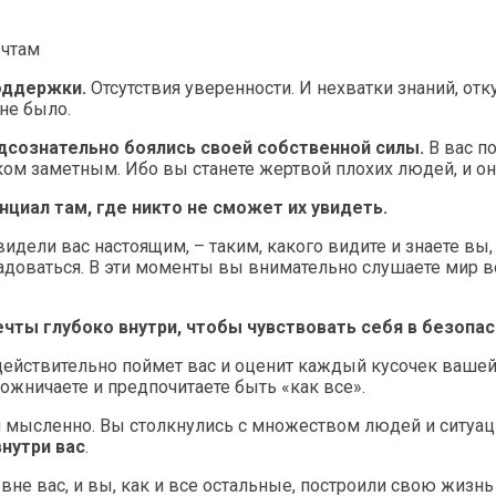
поддержки.
Отсутствия уверенности. И нехватки знаний, отк
 не было.
дсознательно боялись своей собственной силы.
В вас п
ом заметным. Ибо вы станете жертвой плохих людей, и он
нциал там, где никто не сможет их увидеть.
идели вас настоящим, – таким, какого видите и знаете вы,
адоваться. В эти моменты вы внимательно слушаете мир в
мечты глубоко внутри, чтобы чувствовать себя в безопа
действительно поймет вас и оценит каждый кусочек вашей 
рожничаете и предпочитаете быть «как все».
мысленно. Вы столкнулись с множеством людей и ситуаций.
внутри вас
.
я вне вас, и вы, как и все остальные, построили свою жиз