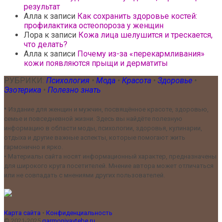
результат
Алла
к записи
Как сохранить здоровье костей:
профилактика остеопороза у женщин
Лора
к записи
Кожа лица шелушится и трескается,
что делать?
Алла
к записи
Почему из-за «перекармливания»
кожи появляются прыщи и дерматиты
РУБРИКИ:
Психология
•
Мода
•
Красота
•
Здоровье
•
Эзотерика
•
Полезно знать
•
Издание для женщин и мужчин, посвящённое красоте, здоровью,
семье и повседневной жизни. Здесь вы найдёте полезную
информацию в области моды, психологии, здоровья, кулинарии,
отдыха и другие важные аспекты, которые помогают жить
гармонично и ярко.
•
Материалы сайта носят информационный характер, предназначены
для широкого круга посетителей. Мнение автора может отличаться
или не совпадать с мнениями других пользователей.
Карта сайта
•
Конфиденциальность
© 2021-2025
garmoniyavtebe.ru