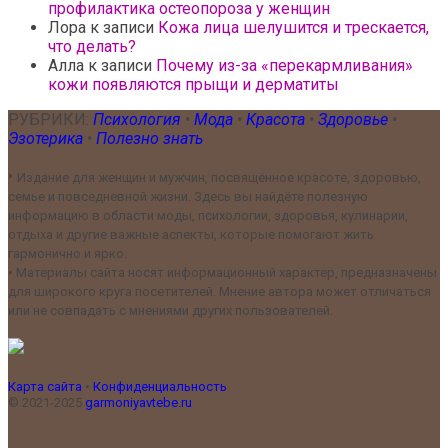
профилактика остеопороза у женщин
Лора
к записи
Кожа лица шелушится и трескается,
что делать?
Алла
к записи
Почему из-за «перекармливания»
кожи появляются прыщи и дерматиты
РУБРИКИ:
Психология
•
Мода
•
Красота
•
Здоровье
•
Эзотерика
•
Полезно знать
•
Издание для женщин и мужчин, посвящённое красоте, здоровью,
семье и повседневной жизни. Здесь вы найдёте полезную
информацию в области моды, психологии, здоровья, кулинарии,
отдыха и другие важные аспекты, которые помогают жить
гармонично и ярко.
•
Материалы сайта носят информационный характер, предназначены
для широкого круга посетителей. Мнение автора может отличаться
или не совпадать с мнениями других пользователей.
Карта сайта
•
Конфиденциальность
© 2021-2025
garmoniyavtebe.ru