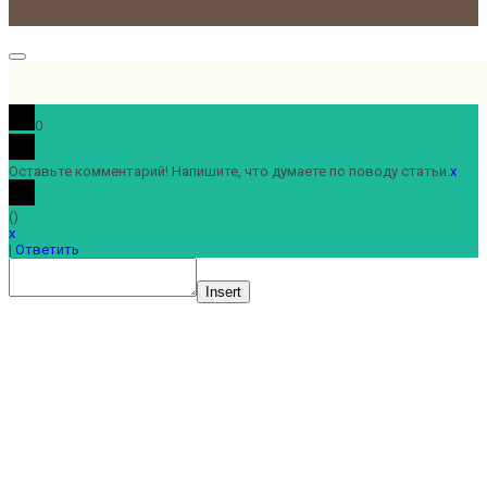
0
Оставьте комментарий! Напишите, что думаете по поводу статьи.
x
(
)
x
|
Ответить
Insert