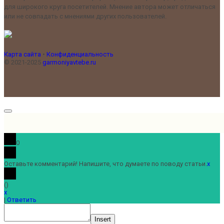
для широкого круга посетителей. Мнение автора может отличаться
или не совпадать с мнениями других пользователей.
Карта сайта
•
Конфиденциальность
© 2021-2025
garmoniyavtebe.ru
0
Оставьте комментарий! Напишите, что думаете по поводу статьи.
x
(
)
x
|
Ответить
Insert