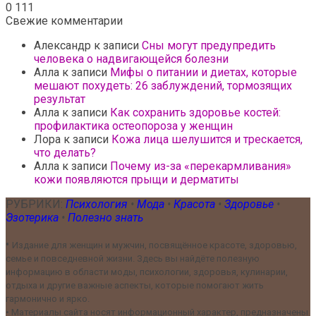
0
111
Свежие комментарии
Александр
к записи
Сны могут предупредить
человека о надвигающейся болезни
Алла
к записи
Мифы о питании и диетах, которые
мешают похудеть: 26 заблуждений, тормозящих
результат
Алла
к записи
Как сохранить здоровье костей:
профилактика остеопороза у женщин
Лора
к записи
Кожа лица шелушится и трескается,
что делать?
Алла
к записи
Почему из-за «перекармливания»
кожи появляются прыщи и дерматиты
РУБРИКИ:
Психология
•
Мода
•
Красота
•
Здоровье
•
Эзотерика
•
Полезно знать
•
Издание для женщин и мужчин, посвящённое красоте, здоровью,
семье и повседневной жизни. Здесь вы найдёте полезную
информацию в области моды, психологии, здоровья, кулинарии,
отдыха и другие важные аспекты, которые помогают жить
гармонично и ярко.
•
Материалы сайта носят информационный характер, предназначены