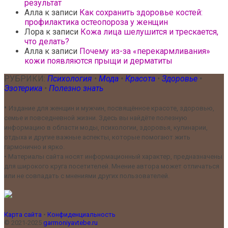
результат
Алла
к записи
Как сохранить здоровье костей:
профилактика остеопороза у женщин
Лора
к записи
Кожа лица шелушится и трескается,
что делать?
Алла
к записи
Почему из-за «перекармливания»
кожи появляются прыщи и дерматиты
РУБРИКИ:
Психология
•
Мода
•
Красота
•
Здоровье
•
Эзотерика
•
Полезно знать
•
Издание для женщин и мужчин, посвящённое красоте, здоровью,
семье и повседневной жизни. Здесь вы найдёте полезную
информацию в области моды, психологии, здоровья, кулинарии,
отдыха и другие важные аспекты, которые помогают жить
гармонично и ярко.
•
Материалы сайта носят информационный характер, предназначены
для широкого круга посетителей. Мнение автора может отличаться
или не совпадать с мнениями других пользователей.
Карта сайта
•
Конфиденциальность
© 2021-2025
garmoniyavtebe.ru