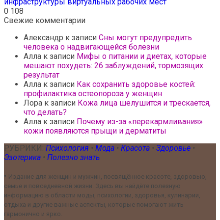
инфраструктуры виртуальных рабочих мест
0
108
Свежие комментарии
Александр
к записи
Сны могут предупредить
человека о надвигающейся болезни
Алла
к записи
Мифы о питании и диетах, которые
мешают похудеть: 26 заблуждений, тормозящих
результат
Алла
к записи
Как сохранить здоровье костей:
профилактика остеопороза у женщин
Лора
к записи
Кожа лица шелушится и трескается,
что делать?
Алла
к записи
Почему из-за «перекармливания»
кожи появляются прыщи и дерматиты
РУБРИКИ:
Психология
•
Мода
•
Красота
•
Здоровье
•
Эзотерика
•
Полезно знать
•
Издание для женщин и мужчин, посвящённое красоте, здоровью,
семье и повседневной жизни. Здесь вы найдёте полезную
информацию в области моды, психологии, здоровья, кулинарии,
отдыха и другие важные аспекты, которые помогают жить
гармонично и ярко.