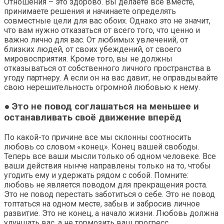
Отношения – это здорово. Вы делаете всё вместе,
принимаете решения и начинаете определять
совместные цели для вас обоих. Однако это не значит,
что вам нужно отказаться от всего того, что ценно и
важно лично для вас. От любимых увлечений, от
близких людей, от своих убеждений, от своего
мировосприятия. Кроме того, вы не должны
отказываться от собственного личного пространства в
угоду партнеру. А если он на вас давит, не оправдывайте
свою нерешительность огромной любовью к нему.
● Это не повод соглашаться на меньшее и
останавливать своё движение вперёд
По какой-то причине все мы склонны соотносить
любовь со словом «конец». Конец вашей свободы.
Теперь все ваши мысли только об одном человеке. Все
ваши действия нынче направлены только на то, чтобы
угодить ему и удержать рядом с собой. Помните:
любовь не является поводом для прекращения роста.
Это не повод перестать заботиться о себе. Это не повод
топтаться на одном месте, забыв и забросив личное
развитие. Это не конец, а начало жизни. Любовь должна
улучшать вас, а не тормозить ваш прогресс.