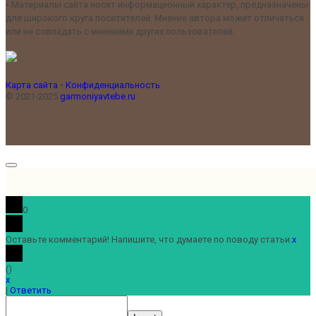
•
Материалы сайта носят информационный характер, предназначены
для широкого круга посетителей. Мнение автора может отличаться
или не совпадать с мнениями других пользователей.
Карта сайта
•
Конфиденциальность
© 2021-2025
garmoniyavtebe.ru
0
Оставьте комментарий! Напишите, что думаете по поводу статьи.
x
(
)
x
|
Ответить