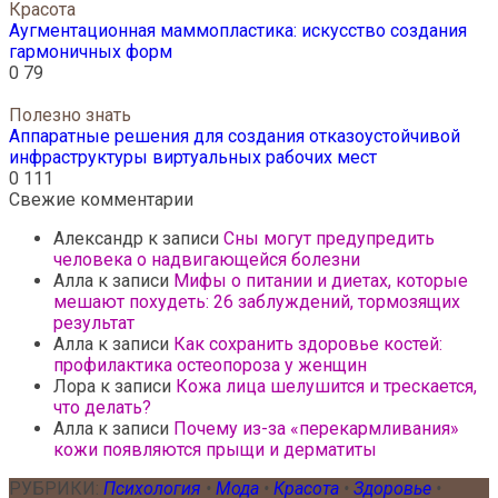
Красота
Аугментационная маммопластика: искусство создания
гармоничных форм
0
79
Полезно знать
Аппаратные решения для создания отказоустойчивой
инфраструктуры виртуальных рабочих мест
0
111
Свежие комментарии
Александр
к записи
Сны могут предупредить
человека о надвигающейся болезни
Алла
к записи
Мифы о питании и диетах, которые
мешают похудеть: 26 заблуждений, тормозящих
результат
Алла
к записи
Как сохранить здоровье костей:
профилактика остеопороза у женщин
Лора
к записи
Кожа лица шелушится и трескается,
что делать?
Алла
к записи
Почему из-за «перекармливания»
кожи появляются прыщи и дерматиты
РУБРИКИ:
Психология
•
Мода
•
Красота
•
Здоровье
•