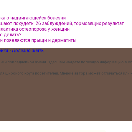
ека о надвигающейся болезни
шают похудеть: 26 заблуждений, тормозящих результат
илактика остеопороза у женщин
то делать?
жи появляются прыщи и дерматиты
рика
•
Полезно знать
е и повседневной жизни. Здесь вы найдёте полезную информацию в обл
я широкого круга посетителей. Мнение автора может отличаться или н