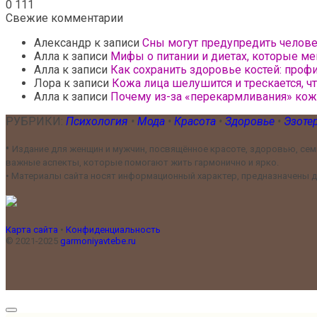
0
111
Свежие комментарии
Александр
к записи
Сны могут предупредить челов
Алла
к записи
Мифы о питании и диетах, которые ме
Алла
к записи
Как сохранить здоровье костей: проф
Лора
к записи
Кожа лица шелушится и трескается, ч
Алла
к записи
Почему из-за «перекармливания» ко
РУБРИКИ:
Психология
•
Мода
•
Красота
•
Здоровье
•
Эзоте
•
Издание для женщин и мужчин, посвящённое красоте, здоровью, семь
важные аспекты, которые помогают жить гармонично и ярко.
•
Материалы сайта носят информационный характер, предназначены дл
Карта сайта
•
Конфиденциальность
© 2021-2025
garmoniyavtebe.ru