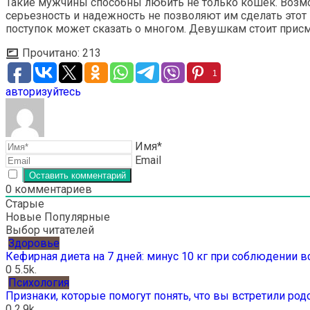
Такие мужчины способны любить не только кошек. Возмож
серьезность и надежность не позволяют им сделать этот 
поступок может сказать о многом. Девушкам стоит присм
Прочитано:
213
1
авторизуйтесь
Имя*
Email
0
комментариев
Старые
Новые
Популярные
Выбор читателей
Здоровье
Кефирная диета на 7 дней: минус 10 кг при соблюдении 
0
5.5k.
Психология
Признаки, которые помогут понять, что вы встретили ро
0
2.9k.