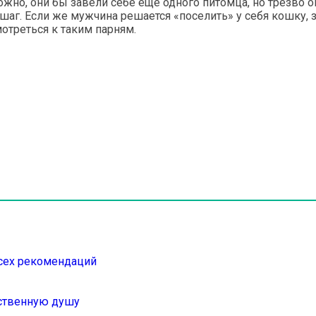
но, они бы завели себе еще одного питомца, но трезво 
шаг. Если же мужчина решается «поселить» у себя кошку, з
отреться к таким парням.
всех рекомендаций
дственную душу