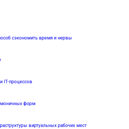
способ сэкономить время и нервы
у
 IT-процессов
армоничных форм
раструктуры виртуальных рабочих мест