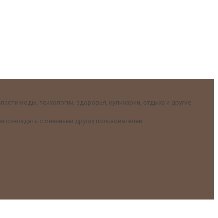
асти моды, психологии, здоровья, кулинарии, отдыха и другие
е совпадать с мнениями других пользователей.