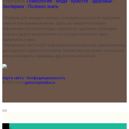
РУБРИКИ:
Психология
•
Мода
•
Красота
•
Здоровье
•
Эзотерика
•
Полезно знать
•
Издание для женщин и мужчин, посвящённое красоте, здоровью,
семье и повседневной жизни. Здесь вы найдёте полезную
информацию в области моды, психологии, здоровья, кулинарии,
отдыха и другие важные аспекты, которые помогают жить
гармонично и ярко.
•
Материалы сайта носят информационный характер, предназначены
для широкого круга посетителей. Мнение автора может отличаться
или не совпадать с мнениями других пользователей.
Карта сайта
•
Конфиденциальность
© 2021-2025
garmoniyavtebe.ru
0