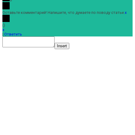
Оставьте комментарий! Напишите, что думаете по поводу статьи.
x
(
)
x
|
Ответить
Insert