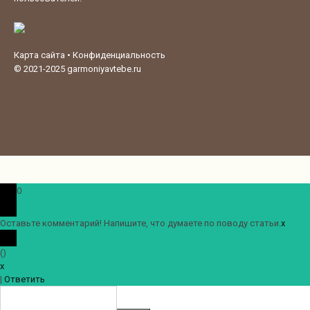
Карта сайта
•
Конфиденциальность
© 2021-2025
garmoniyavtebe.ru
0
Оставьте комментарий! Напишите, что думаете по поводу статьи.
x
(
)
x
|
Ответить