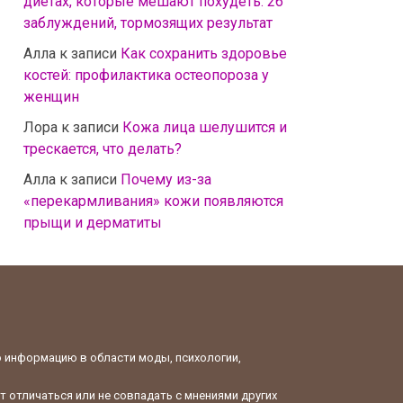
диетах, которые мешают похудеть: 26
заблуждений, тормозящих результат
Алла
к записи
Как сохранить здоровье
костей: профилактика остеопороза у
женщин
Лора
к записи
Кожа лица шелушится и
трескается, что делать?
Алла
к записи
Почему из-за
«перекармливания» кожи появляются
прыщи и дерматиты
ю информацию в области моды, психологии,
 отличаться или не совпадать с мнениями других