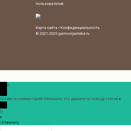
пользователей.
Карта сайта
•
Конфиденциальность
© 2021-2025
garmoniyavtebe.ru
0
Оставьте комментарий! Напишите, что думаете по поводу статьи.
x
(
)
x
|
Ответить