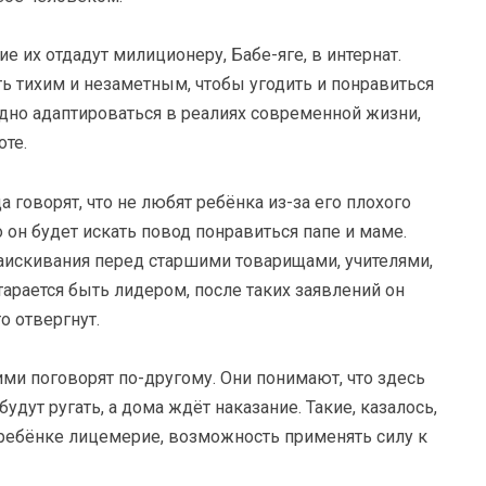
ие их отдадут милиционеру, Бабе-яге, в интернат.
ть тихим и незаметным, чтобы угодить и понравиться
удно адаптироваться в реалиях современной жизни,
оте.
 говорят, что не любят ребёнка из-за его плохого
о он будет искать повод понравиться папе и маме.
аискивания перед старшими товарищами, учителями,
тарается быть лидером, после таких заявлений он
о отвергнут.
ими поговорят по-другому. Они понимают, что здесь
удут ругать, а дома ждёт наказание. Такие, казалось,
ребёнке лицемерие, возможность применять силу к