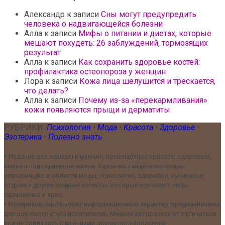
Александр
к записи
Сны могут предупредить
человека о надвигающейся болезни
Алла
к записи
Мифы о питании и диетах, которые
мешают похудеть: 26 заблуждений, тормозящих
результат
Алла
к записи
Как сохранить здоровье костей:
профилактика остеопороза у женщин
Лора
к записи
Кожа лица шелушится и трескается,
что делать?
Алла
к записи
Почему из-за «перекармливания»
кожи появляются прыщи и дерматиты
РУБРИКИ:
Психология
•
Мода
•
Красота
•
Здоровье
•
Эзотерика
•
Полезно знать
•
Издание для женщин и мужчин, посвящённое красоте, здоровью,
семье и повседневной жизни. Здесь вы найдёте полезную
информацию в области моды, психологии, здоровья, кулинарии,
отдыха и другие важные аспекты, которые помогают жить
гармонично и ярко.
•
Материалы сайта носят информационный характер, предназначены
для широкого круга посетителей. Мнение автора может отличаться
или не совпадать с мнениями других пользователей.