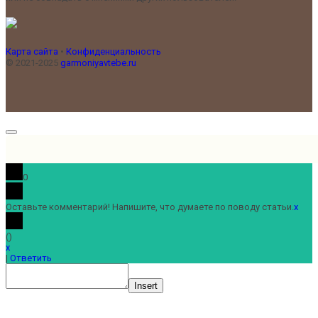
Карта сайта
•
Конфиденциальность
© 2021-2025
garmoniyavtebe.ru
0
Оставьте комментарий! Напишите, что думаете по поводу статьи.
x
(
)
x
|
Ответить
Insert