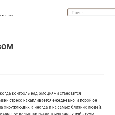
эзотерика
вом
 когда контроль над эмоциями становится
изни стресс накапливается ежедневно, и порой он
а окружающих, а иногда и на самых близких людей.
ованы от вспышек гнева, вызванных избытком