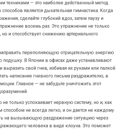
и техниками — это наиболее действенный метод
 способов является дыхательная гимнастика. Когда
ражения, сделайте глубокий вдох, затем паузу и
упражнение восемь раз. Это упражнение не только
, но и способствует снижению артериального
аправить переполняющую отрицательную энергию
ю подушку. В Японии в офисах даже устанавливают
 выразить свой гнев, избивая их руками или палкой.
ть написание гневного письма раздражителю, в
оции. Главное — не забудьте уничтожить этот
доразумений.
не только успокаивает нервную систему, но и, как
м способом не всегда легко, и он дается не каждому.
еть на вызывающую раздражение ситуацию через
здражающего человека в виде клоуна. Это поможет