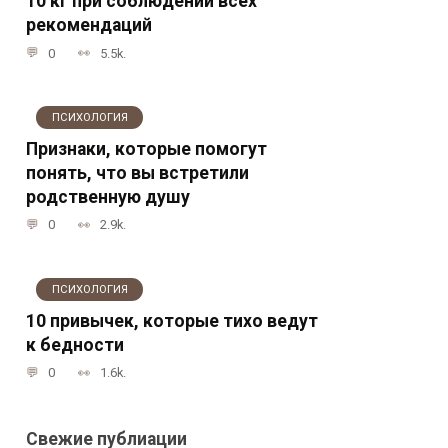
10 кг при соблюдении всех
рекомендаций
0
5.5k.
ПСИХОЛОГИЯ
Признаки, которые помогут
понять, что вы встретили
родственную душу
0
2.9k.
ПСИХОЛОГИЯ
10 привычек, которые тихо ведут
к бедности
0
1.6k.
Свежие публиации