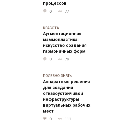
процессов
0
77
КРАСОТА
Аугментационная
маммопластика:
искусство создания
гармоничных форм
0
79
ПОЛЕЗНО ЗНАТЬ
Аппаратные решения
для создания
отказоустойчивой
инфраструктуры
виртуальных рабочих
мест
0
111