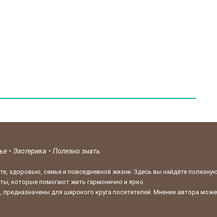
вье
•
Эзотерика
•
Полезно знать
те, здоровью, семье и повседневной жизни. Здесь вы найдёте полезну
кты, которые помогают жить гармонично и ярко.
 предназначены для широкого круга посетителей. Мнение автора может