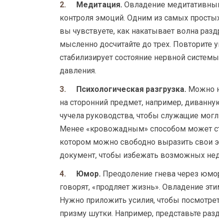
Медитация.
Овладение медитативным
контроля эмоций. Одним из самых простых
вы чувствуете, как накатывает волна разд
мысленно досчитайте до трех. Повторите 
стабилизирует состояние нервной системы
давления.
Психологическая разгрузка.
Можно н
на сторонний предмет, например, диванну
чучела руководства, чтобы служащие могли
Менее «кровожадным» способом может ста
котором можно свободно выразить свои эм
документ, чтобы избежать возможных не
Юмор.
Преодоление гнева через юмор 
говорят, «продляет жизнь». Овладение эти
Нужно приложить усилия, чтобы посмотр
призму шутки. Например, представьте ра