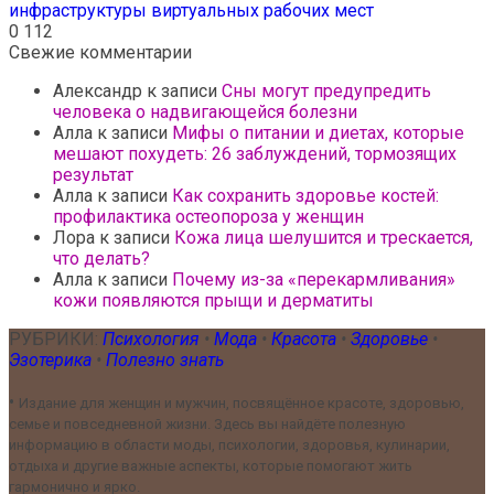
инфраструктуры виртуальных рабочих мест
0
112
Свежие комментарии
Александр
к записи
Сны могут предупредить
человека о надвигающейся болезни
Алла
к записи
Мифы о питании и диетах, которые
мешают похудеть: 26 заблуждений, тормозящих
результат
Алла
к записи
Как сохранить здоровье костей:
профилактика остеопороза у женщин
Лора
к записи
Кожа лица шелушится и трескается,
что делать?
Алла
к записи
Почему из-за «перекармливания»
кожи появляются прыщи и дерматиты
РУБРИКИ:
Психология
•
Мода
•
Красота
•
Здоровье
•
Эзотерика
•
Полезно знать
•
Издание для женщин и мужчин, посвящённое красоте, здоровью,
семье и повседневной жизни. Здесь вы найдёте полезную
информацию в области моды, психологии, здоровья, кулинарии,
отдыха и другие важные аспекты, которые помогают жить
гармонично и ярко.