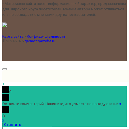
•
Материалы сайта носят информационный характер, предназначены
для широкого круга посетителей. Мнение автора может отличаться
или не совпадать с мнениями других пользователей.
Карта сайта
•
Конфиденциальность
© 2021-2025
garmoniyavtebe.ru
1
0
Оставьте комментарий! Напишите, что думаете по поводу статьи.
x
(
)
x
|
Ответить