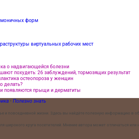
армоничных форм
раструктуры виртуальных рабочих мест
ека о надвигающейся болезни
шают похудеть: 26 заблуждений, тормозящих результат
илактика остеопороза у женщин
то делать?
жи появляются прыщи и дерматиты
рика
•
Полезно знать
е и повседневной жизни. Здесь вы найдёте полезную информацию в обл
я широкого круга посетителей. Мнение автора может отличаться или н