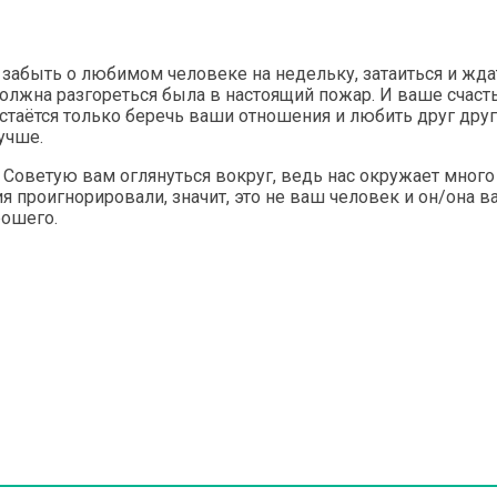
 забыть о любимом человеке на недельку, затаиться и ждат
 должна разгореться была в настоящий пожар. И ваше счас
 остаётся только беречь ваши отношения и любить друг дру
учше.
ь? Советую вам оглянуться вокруг, ведь нас окружает мног
 проигнорировали, значит, это не ваш человек и он/она 
рошего.