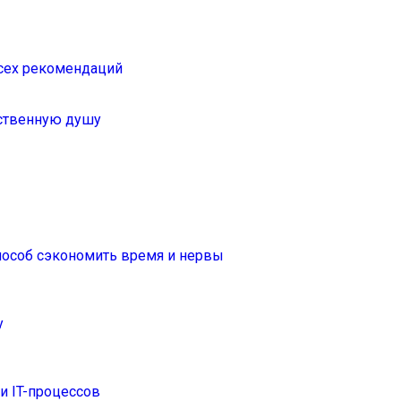
всех рекомендаций
дственную душу
способ сэкономить время и нервы
у
 IT-процессов