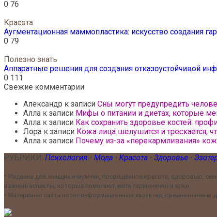
0
76
Красота
Аугментационная маммопластика: искусство создания г
0
79
Полезно знать
Аппаратные решения для создания отказоустойчивой инф
0
111
Свежие комментарии
Александр
к записи
Сны могут предупредить челов
Алла
к записи
Мифы о питании и диетах, которые ме
Алла
к записи
Как сохранить здоровье костей: проф
Лора
к записи
Кожа лица шелушится и трескается, ч
Алла
к записи
Почему из-за «перекармливания» ко
РУБРИКИ:
Психология
•
Мода
•
Красота
•
Здоровье
•
Эзоте
•
Издание для женщин и мужчин, посвящённое красоте, здоровью, семь
важные аспекты, которые помогают жить гармонично и ярко.
•
Материалы сайта носят информационный характер, предназначены дл