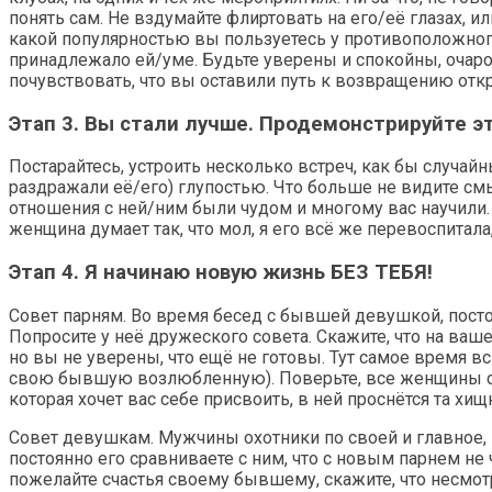
понять сам. Не вздумайте флиртовать на его/её глазах,
какой популярностью вы пользуетесь у противоположног
принадлежало ей/уме. Будьте уверены и спокойны, очаро
почувствовать, что вы оставили путь к возвращению от
Этап 3. Вы стали лучше. Продемонстрируйте эт
Постарайтесь, устроить несколько встреч, как бы случайн
раздражали её/его) глупостью. Что больше не видите смыс
отношения с ней/ним были чудом и многому вас научили.
женщина думает так, что мол, я его всё же перевоспитала,
Этап 4. Я начинаю новую жизнь БЕЗ ТЕБЯ!
Совет парням. Во время бесед с бывшей девушкой, постоя
Попросите у неё дружеского совета. Скажите, что на ва
но вы не уверены, что ещё не готовы. Тут самое время в
свою бывшую возлюбленную). Поверьте, все женщины собс
которая хочет вас себе присвоить, в ней проснётся та хи
Совет девушкам. Мужчины охотники по своей и главное, в
постоянно его сравниваете с ним, что с новым парнем не ч
пожелайте счастья своему бывшему, скажите, что несмотр