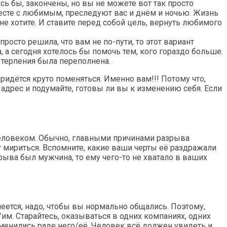
ь бы, закончены, но вы не можете вот так просто
месте с любимым, преследуют вас и днём и ночью. Жизнь
не хотите. И ставите перед собой цель, вернуть любимого
осто решила, что вам не по-пути, то этот вариант
 а сегодня хотелось бы помочь тем, кого гораздо больше.
о терпения была переполнена.
дётся круто поменяться. Именно вам!!! Потому что,
 адрес и подумайте, готовы ли вы к изменению себя. Если
 человеком. Обычно, главными причинами разрыва
 мириться. Вспомните, какие ваши черты её раздражали
зрыва был мужчина, то ему чего-то не хватало в ваших
умеется, надо, чтобы вы нормально общались. Поэтому,
м. Старайтесь, оказываться в одних компаниях, одних
 изменились раде него/её. Человек всё должен увидеть и