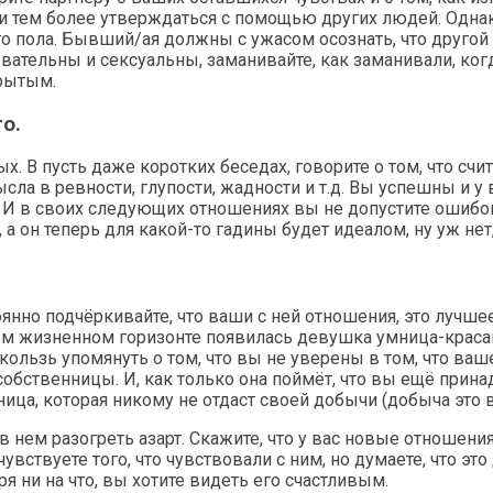
 или тем более утверждаться с помощью других людей. Одн
о пола. Бывший/ая должны с ужасом осознать, что другой
вательны и сексуальны, заманивайте, как заманивали, ког
крытым.
о.
ых. В пусть даже коротких беседах, говорите о том, что сч
ла в ревности, глупости, жадности и т.д. Вы успешны и у 
 И в своих следующих отношениях вы не допустите ошибок 
 а он теперь для какой-то гадины будет идеалом, ну уж нет,
нно подчёркивайте, что ваши с ней отношения, это лучшее,
шем жизненном горизонте появилась девушка умница-краса
скользь упомянуть о том, что вы не уверены в том, что ва
твенницы. И, как только она поймёт, что вы ещё принадл
щница, которая никому не отдаст своей добычи (добыча это 
 нем разогреть азарт. Скажите, что у вас новые отношения
увствуете того, что чувствовали с ним, но думаете, что это
я ни на что, вы хотите видеть его счастливым.