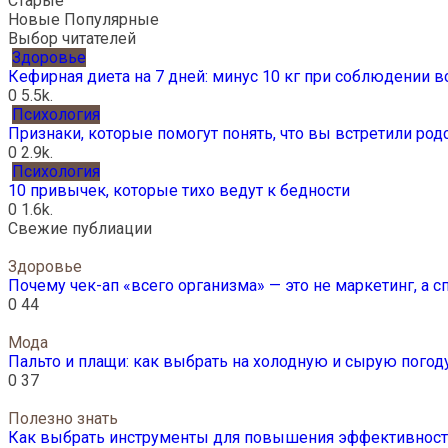
Старые
Новые
Популярные
Выбор читателей
Здоровье
Кефирная диета на 7 дней: минус 10 кг при соблюдении 
0
5.5k.
Психология
Признаки, которые помогут понять, что вы встретили ро
0
2.9k.
Психология
10 привычек, которые тихо ведут к бедности
0
1.6k.
Свежие публиации
Здоровье
Почему чек-ап «всего организма» — это не маркетинг, а 
0
44
Мода
Пальто и плащи: как выбрать на холодную и сырую погод
0
37
Полезно знать
Как выбрать инструменты для повышения эффективности