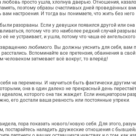
любовь просто ушла, хлопнув дверью. Отношения, казалос
ь память, поэтому образы счастливых дней проведённых в
ам настроения. И тогда вы понимаете, что жить без него 
ыли разорваны. Если у девушки появился другой или она пр
ливаться, потому что это наиболее редкий случай разрыва,
то её не устраивает, и ушла, потому что чаша её ангельског
вращению любимого. Вы должны уяснить для себя, вам при
 расстались. Вспоминайте все претензия, обвинения в свой
м человеком затмевает всё вокруг, то вперёд!
ь себя на перемены. И научиться быть фактически другим
оторыми, она в один далеко не прекрасный день перестаёт
ем идеалом, которого она так жаждет. Если инициатором ра
но, его достали ваша ревность или постоянные упреки.
авидела, пора показать нового/новую себя. Для этого, раз
, постарайтесь наладить дружеские отношения с бывшей/и
оворите партнеру о ваших оставшихся чувствах и о том, как