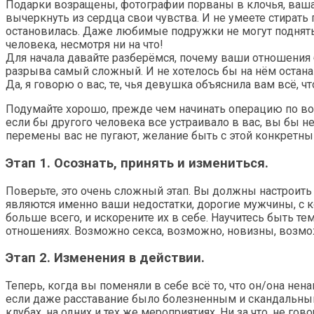
Подарки возращены, фотографии порваны в клочья, ваша 
вычеркнуть из сердца свои чувства. И не умеете стират
остановилась. Даже любимые подружки не могут поднять в
человека, несмотря ни на что!
Для начала давайте разберёмся, почему ваши отношения б
разрыва самый сложный. И не хотелось бы на нём останав
Да, я говорю о вас, те, чья девушка объяснила вам всё, ч
Подумайте хорошо, прежде чем начинать операцию по воз
если бы другого человека все устраивало в вас, вы бы не
перемены вас не пугают, желание быть с этой конкретны
Этап 1. Осознать, принять и измениться.
Поверьте, это очень сложный этап. Вы должны настроит
являются именно ваши недостатки, дорогие мужчины, с к
больше всего, и искорените их в себе. Научитесь быть т
отношениях. Возможно секса, возможно, новизны, возмож
Этап 2. Изменения в действии.
Теперь, когда вы поменяли в себе всё то, что он/она нен
если даже расставание было болезненным и скандальным
клубах, на одних и тех же мероприятиях. Ни за что, не г