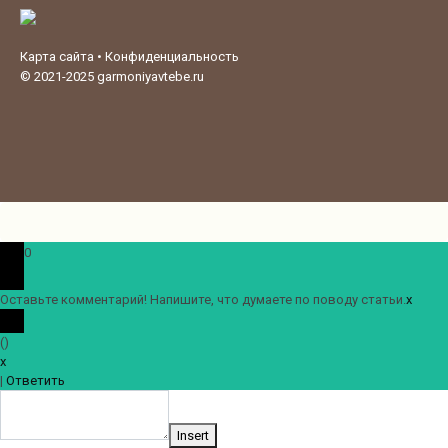
Карта сайта
•
Конфиденциальность
© 2021-2025
garmoniyavtebe.ru
0
Оставьте комментарий! Напишите, что думаете по поводу статьи.
x
(
)
x
|
Ответить
Insert