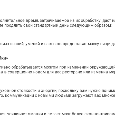
лнительное время, затрачиваемое на их обработку, даст н
ете продлить свой стандартный день следующим образом:
новых знаний, умений и навыков предоставят массу пищи 
бки»
активно обрабатывается мозгом при изменении окружающей
инав в совершенно новом для вас ресторане или изменив 
овной стойкости и энергии, поскольку вам нужно понимат
ого, коммуникации с новыми людьми загружают вас множ
ия, усиливает эмоции и делает мозг более сконцентрирова