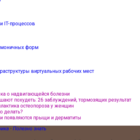
 IT-процессов
армоничных форм
раструктуры виртуальных рабочих мест
ека о надвигающейся болезни
шают похудеть: 26 заблуждений, тормозящих результат
илактика остеопороза у женщин
то делать?
жи появляются прыщи и дерматиты
рика
•
Полезно знать