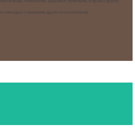
асти моды, психологии, здоровья, кулинарии, отдыха и другие
е совпадать с мнениями других пользователей.