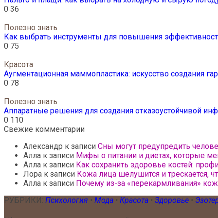
0
36
Полезно знать
Как выбрать инструменты для повышения эффективности
0
75
Красота
Аугментационная маммопластика: искусство создания г
0
78
Полезно знать
Аппаратные решения для создания отказоустойчивой инф
0
110
Свежие комментарии
Александр
к записи
Сны могут предупредить челов
Алла
к записи
Мифы о питании и диетах, которые ме
Алла
к записи
Как сохранить здоровье костей: проф
Лора
к записи
Кожа лица шелушится и трескается, ч
Алла
к записи
Почему из-за «перекармливания» ко
РУБРИКИ:
Психология
•
Мода
•
Красота
•
Здоровье
•
Эзоте