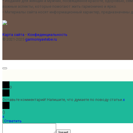
•
Издание для женщин и мужчин, посвящённое красоте, здоровью, семь
важные аспекты, которые помогают жить гармонично и ярко.
•
Материалы сайта носят информационный характер, предназначены дл
Карта сайта
•
Конфиденциальность
© 2021-2025
garmoniyavtebe.ru
0
Оставьте комментарий! Напишите, что думаете по поводу статьи.
x
(
)
x
|
Ответить
Insert