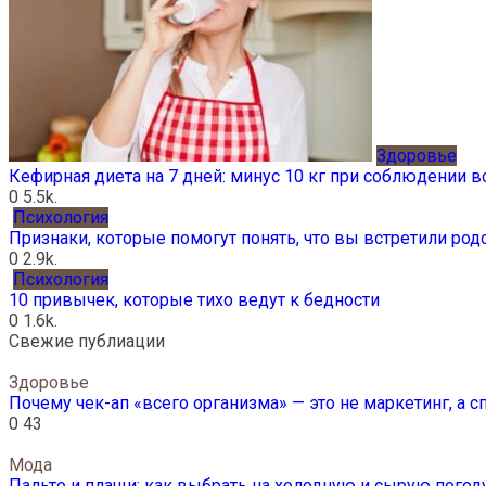
Здоровье
Кефирная диета на 7 дней: минус 10 кг при соблюдении 
0
5.5k.
Психология
Признаки, которые помогут понять, что вы встретили ро
0
2.9k.
Психология
10 привычек, которые тихо ведут к бедности
0
1.6k.
Свежие публиации
Здоровье
Почему чек-ап «всего организма» — это не маркетинг, а 
0
43
Мода
Пальто и плащи: как выбрать на холодную и сырую погод