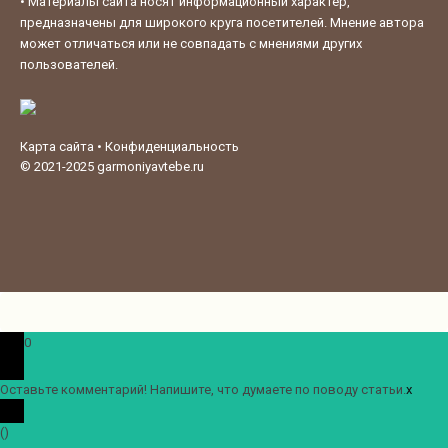
•
Материалы сайта носят информационный характер,
предназначены для широкого круга посетителей. Мнение автора
может отличаться или не совпадать с мнениями других
пользователей.
Карта сайта
•
Конфиденциальность
© 2021-2025
garmoniyavtebe.ru
0
Оставьте комментарий! Напишите, что думаете по поводу статьи.
x
(
)