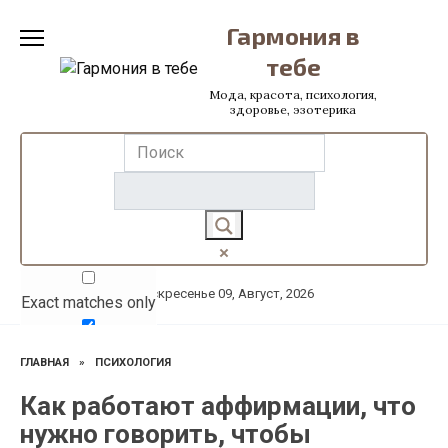
Перейти
Гармония в
к
содержанию
тебе
Мода, красота, психология,
здоровье, эзотерика
Воскресенье 09, Август, 2026
Exact matches only
Search in title
ГЛАВНАЯ
»
ПСИХОЛОГИЯ
Search in content
Как работают аффирмации, что
нужно говорить, чтобы