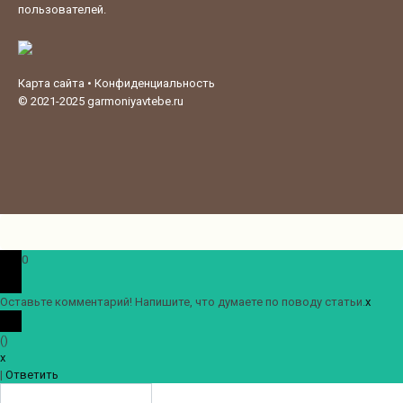
пользователей.
Карта сайта
•
Конфиденциальность
© 2021-2025
garmoniyavtebe.ru
0
Оставьте комментарий! Напишите, что думаете по поводу статьи.
x
(
)
x
|
Ответить