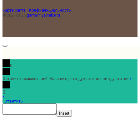
Карта сайта
•
Конфиденциальность
© 2021-2025
garmoniyavtebe.ru
0
Оставьте комментарий! Напишите, что думаете по поводу статьи.
x
(
)
x
|
Ответить
Insert