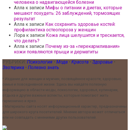
человека о надвигающейся болезни
Алла
к записи
Мифы о питании и диетах, которые
мешают похудеть: 26 заблуждений, тормозящих
результат
Алла
к записи
Как сохранить здоровье костей:
профилактика остеопороза у женщин
Лора
к записи
Кожа лица шелушится и трескается,
что делать?
Алла
к записи
Почему из-за «перекармливания»
кожи появляются прыщи и дерматиты
РУБРИКИ:
Психология
•
Мода
•
Красота
•
Здоровье
•
Эзотерика
•
Полезно знать
•
Издание для женщин и мужчин, посвящённое красоте, здоровью,
семье и повседневной жизни. Здесь вы найдёте полезную
информацию в области моды, психологии, здоровья, кулинарии,
отдыха и другие важные аспекты, которые помогают жить
гармонично и ярко.
•
Материалы сайта носят информационный характер, предназначены
для широкого круга посетителей. Мнение автора может отличаться
или не совпадать с мнениями других пользователей.