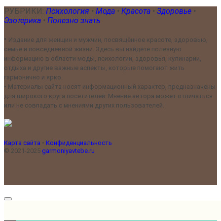
РУБРИКИ:
Психология
•
Мода
•
Красота
•
Здоровье
•
Эзотерика
•
Полезно знать
•
Издание для женщин и мужчин, посвящённое красоте, здоровью,
семье и повседневной жизни. Здесь вы найдёте полезную
информацию в области моды, психологии, здоровья, кулинарии,
отдыха и другие важные аспекты, которые помогают жить
гармонично и ярко.
•
Материалы сайта носят информационный характер, предназначены
для широкого круга посетителей. Мнение автора может отличаться
или не совпадать с мнениями других пользователей.
Карта сайта
•
Конфиденциальность
© 2021-2025
garmoniyavtebe.ru