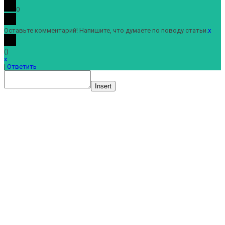
0
Оставьте комментарий! Напишите, что думаете по поводу статьи.
x
(
)
x
|
Ответить
Insert