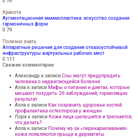
0
76
Красота
Аугментационная маммопластика: искусство создания
гармоничных форм
0
79
Полезно знать
Аппаратные решения для создания отказоустойчивой
инфраструктуры виртуальных рабочих мест
0
111
Свежие комментарии
Александр
к записи
Сны могут предупредить
человека о надвигающейся болезни
Алла
к записи
Мифы о питании и диетах, которые
мешают похудеть: 26 заблуждений, тормозящих
результат
Алла
к записи
Как сохранить здоровье костей:
профилактика остеопороза у женщин
Лора
к записи
Кожа лица шелушится и трескается,
что делать?
Алла
к записи
Почему из-за «перекармливания»
кожи появляются прыщи и дерматиты