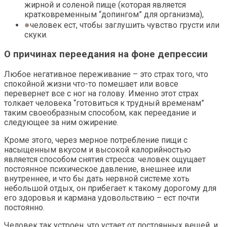
жирной и соленой пище (которая является
кратковременным “допингом” для организма),
человек ест, чтобы заглушить чувство грусти или
скуки.
О причинах переедания на фоне депрессии
Любое негативное переживание – это страх того, что
спокойной жизни что-то помешает или вовсе
перевернет все с ног на голову. Именно этот страх
толкает человека “готовиться к трудный временам”
таким своеобразным способом, как переедание и
следующее за ним ожирение.
Кроме этого, через мерное потребление пищи с
насыщенным вкусом и высокой калорийностью
является способом снятия стресса: человек ощущает
постоянное психическое давление, внешнее или
внутреннее, и что бы дать нервной системе хоть
небольшой отдых, он прибегает к такому дорогому для
его здоровья и кармана удовольствию – ест почти
постоянно.
Человек так устроен, что устает от постоянных вещей, и