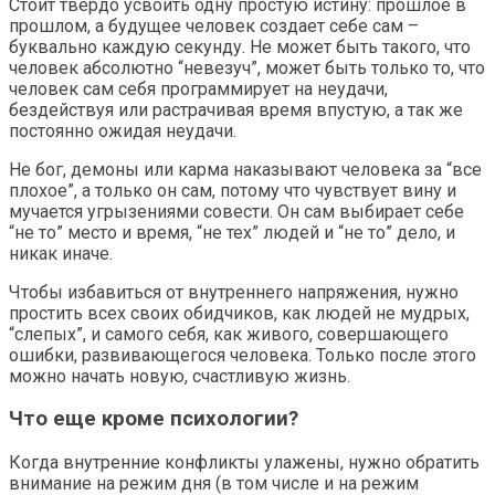
Стоит твердо усвоить одну простую истину: прошлое в
прошлом, а будущее человек создает себе сам –
буквально каждую секунду. Не может быть такого, что
человек абсолютно “невезуч”, может быть только то, что
человек сам себя программирует на неудачи,
бездействуя или растрачивая время впустую, а так же
постоянно ожидая неудачи.
Не бог, демоны или карма наказывают человека за “все
плохое”, а только он сам, потому что чувствует вину и
мучается угрызениями совести. Он сам выбирает себе
“не то” место и время, “не тех” людей и “не то” дело, и
никак иначе.
Чтобы избавиться от внутреннего напряжения, нужно
простить всех своих обидчиков, как людей не мудрых,
“слепых”, и самого себя, как живого, совершающего
ошибки, развивающегося человека. Только после этого
можно начать новую, счастливую жизнь.
Что еще кроме психологии?
Когда внутренние конфликты улажены, нужно обратить
внимание на режим дня (в том числе и на режим