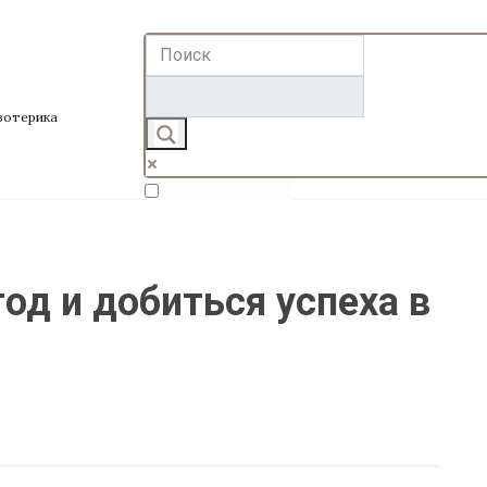
эзотерика
Exact matches only
Search in title
од и добиться успеха в
Search in content