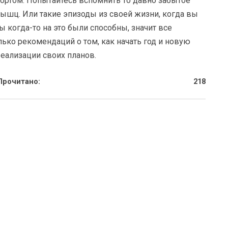
портом. Попытайтесь вспомнить то давно забытое
ышц. Или такие эпизоды из своей жизни, когда вы
 когда-то на это были способны, значит все
ько рекомендаций о том, как начать год и новую
реализации своих планов.
Прочитано:
218