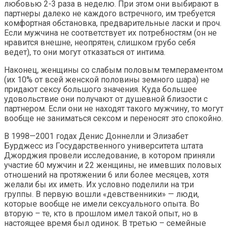
любовью 2-3 раза в неделю. При этом они выбирают в
партнеры далеко не каждого встречного, им требуется
комфортная обстановка, предварительные ласки и проч.
Если мужчина не соответствует их потребностям (он не
нравится внешне, неопрятен, слишком грубо себя
ведет), то они могут отказаться от интима.
Наконец, женщины со слабым половым темпераментом
(их 10% от всей женской половины земного шара) не
придают сексу большого значения. Куда большее
удовольствие они получают от душевной близости с
партнером. Если они не находят такого мужчину, то могут
вообще не заниматься сексом и переносят это спокойно.
В 1998—2001 годах Денис Доннелли и Элизабет
Бурджесс из Государственного университета штата
Джорджия провели исследование, в котором приняли
участие 60 мужчин и 22 женщины, не имевших половых
отношений на протяжении 6 или более месяцев, хотя
желали бы их иметь. Их условно поделили на три
группы. В первую вошли «девственники» — люди,
которые вообще не имели сексуального опыта. Во
вторую – те, кто в прошлом имел такой опыт, но в
настоящее время был одинок. В третью – семейные