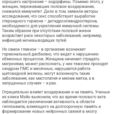
хорошего настроения – эндорфины. Помимо этого, у
женщин, переживавших половое воздержание,
снижался иммунитет. Дело в том, заявили авторы
исследования, что секс способствует выработке
стероидного гормона – дегидроэпиандростерона,
необходимого для укрепления иммунной системы.
Таким образом при отсутствии половой жизни
возрастает риск некоторых заболеваний, например,
инфекций мочевыводящих путей.
Но самое главное – в организме возникает
гормональный дисбаланс, что ведет к нарушению
обменных процессов. Женщина начинает страдать
мигренями, может располнеть, у нее тяжелее проходят
синдром ПМС и месячные, нарушается работа
щитовидной железы, могут возникнуть такие
заболевания, как мастопатия и миома матки, а в
запущенных случаях – и рак.
Отрицательно влияет воздержание и на память. Ученые
из клики Мэйо выяснили, что во время полового акта
наблюдается увеличенная активность в области
гиппокампа, влияющего на долгосрочную память и
формирование новых нейронных связей в мозгу.