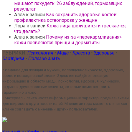
мешают похудеть: 26 заблуждений, тормозящих
результат
Алла
к записи
Как сохранить здоровье костей:
профилактика остеопороза у женщин
Лора
к записи
Кожа лица шелушится и трескается,
что делать?
Алла
к записи
Почему из-за «перекармливания»
кожи появляются прыщи и дерматиты
РУБРИКИ:
Психология
•
Мода
•
Красота
•
Здоровье
•
Эзотерика
•
Полезно знать
•
Издание для женщин и мужчин, посвящённое красоте, здоровью,
семье и повседневной жизни. Здесь вы найдёте полезную
информацию в области моды, психологии, здоровья, кулинарии,
отдыха и другие важные аспекты, которые помогают жить
гармонично и ярко.
•
Материалы сайта носят информационный характер, предназначены
для широкого круга посетителей. Мнение автора может отличаться
или не совпадать с мнениями других пользователей.
Карта сайта
•
Конфиденциальность