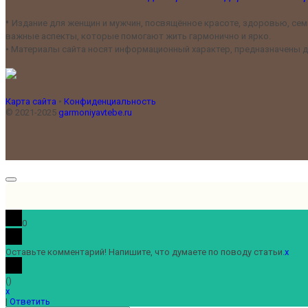
•
Издание для женщин и мужчин, посвящённое красоте, здоровью, семь
важные аспекты, которые помогают жить гармонично и ярко.
•
Материалы сайта носят информационный характер, предназначены дл
Карта сайта
•
Конфиденциальность
© 2021-2025
garmoniyavtebe.ru
0
Оставьте комментарий! Напишите, что думаете по поводу статьи.
x
(
)
x
|
Ответить