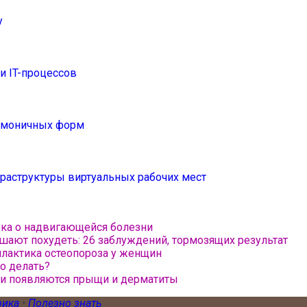
у
 IT-процессов
армоничных форм
раструктуры виртуальных рабочих мест
ека о надвигающейся болезни
шают похудеть: 26 заблуждений, тормозящих результат
илактика остеопороза у женщин
то делать?
жи появляются прыщи и дерматиты
рика
•
Полезно знать