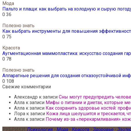
Мода
Пальто и плащи: как выбрать на холодную и сырую погод
0
36
Полезно знать
Как выбрать инструменты для повышения эффективности
0
75
Красота
Аугментационная маммопластика: искусство создания г
0
78
Полезно знать
Аппаратные решения для создания отказоустойчивой инф
0
108
Свежие комментарии
Александр
к записи
Сны могут предупредить челов
Алла
к записи
Мифы о питании и диетах, которые ме
Алла
к записи
Как сохранить здоровье костей: проф
Лора
к записи
Кожа лица шелушится и трескается, ч
Алла
к записи
Почему из-за «перекармливания» ко
РУБРИКИ:
Психология
•
Мода
•
Красота
•
Здоровье
•
Эзоте