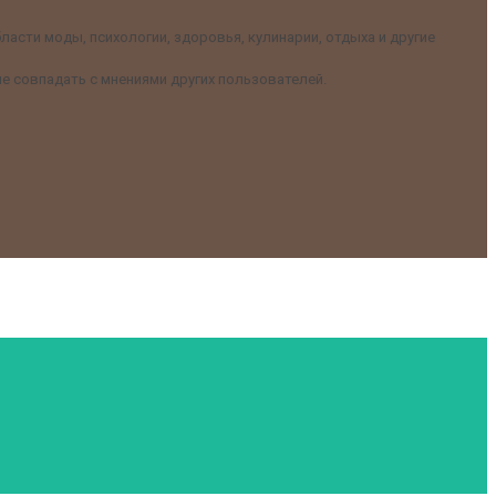
асти моды, психологии, здоровья, кулинарии, отдыха и другие
е совпадать с мнениями других пользователей.