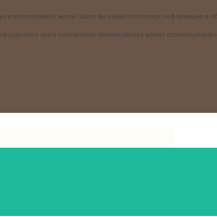
е и повседневной жизни. Здесь вы найдёте полезную информацию в обл
я широкого круга посетителей. Мнение автора может отличаться или н