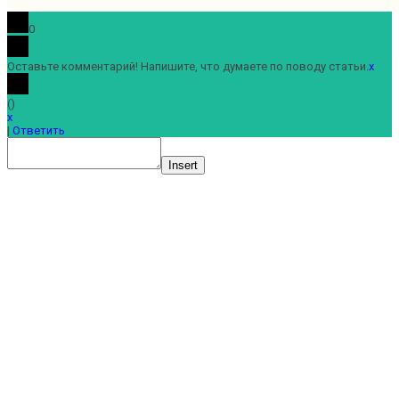
0
Оставьте комментарий! Напишите, что думаете по поводу статьи.
x
(
)
x
|
Ответить
Insert