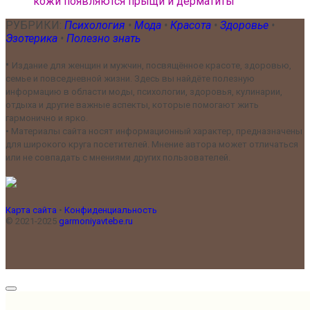
кожи появляются прыщи и дерматиты
РУБРИКИ:
Психология
•
Мода
•
Красота
•
Здоровье
•
Эзотерика
•
Полезно знать
•
Издание для женщин и мужчин, посвящённое красоте, здоровью,
семье и повседневной жизни. Здесь вы найдёте полезную
информацию в области моды, психологии, здоровья, кулинарии,
отдыха и другие важные аспекты, которые помогают жить
гармонично и ярко.
•
Материалы сайта носят информационный характер, предназначены
для широкого круга посетителей. Мнение автора может отличаться
или не совпадать с мнениями других пользователей.
Карта сайта
•
Конфиденциальность
© 2021-2025
garmoniyavtebe.ru