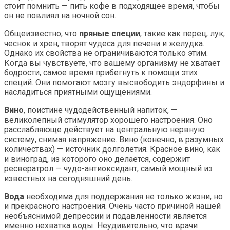
стоит помнить — пить кофе в подходящее время, чтобы
он не повлиял на ночной сон.
Общеизвестно, что
пряные специи
, такие как перец, лук,
чеснок и хрен, творят чудеса для печени и желудка.
Однако их свойства не ограничиваются только этим.
Когда вы чувствуете, что вашему организму не хватает
бодрости, самое время прибегнуть к помощи этих
специй. Они помогают мозгу высвободить эндорфины и
насладиться приятными ощущениями.
Вино
, поистине чудодейственный напиток, —
великолепный стимулятор хорошего настроения. Оно
расслабляюще действует на центральную нервную
систему, снимая напряжение. Вино (конечно, в разумных
количествах) — источник долголетия. Красное вино, как
и виноград, из которого оно делается, содержит
ресвератрол — чудо-антиоксидант, самый мощный из
известных на сегодняшний день.
Вода
необходима для поддержания не только жизни, но
и прекрасного настроения. Очень часто причиной нашей
необъяснимой депрессии и подавленности является
именно нехватка воды. Неудивительно, что врачи