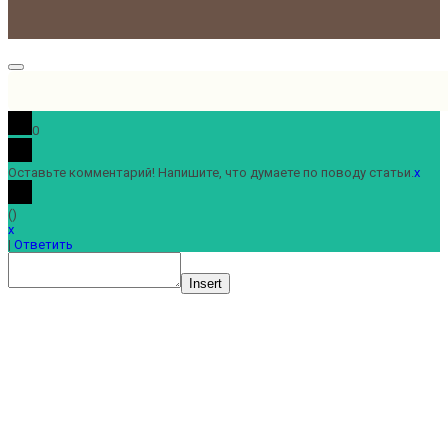
0
Оставьте комментарий! Напишите, что думаете по поводу статьи.
x
(
)
x
|
Ответить
Insert