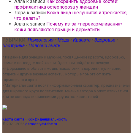
Алла
к записи
Как сохранить здоровье костей:
профилактика остеопороза у женщин
Лора
к записи
Кожа лица шелушится и трескается,
что делать?
Алла
к записи
Почему из-за «перекармливания»
кожи появляются прыщи и дерматиты
РУБРИКИ:
Психология
•
Мода
•
Красота
•
Здоровье
•
Эзотерика
•
Полезно знать
•
Издание для женщин и мужчин, посвящённое красоте, здоровью,
семье и повседневной жизни. Здесь вы найдёте полезную
информацию в области моды, психологии, здоровья, кулинарии,
отдыха и другие важные аспекты, которые помогают жить
гармонично и ярко.
•
Материалы сайта носят информационный характер, предназначены
для широкого круга посетителей. Мнение автора может отличаться
или не совпадать с мнениями других пользователей.
Карта сайта
•
Конфиденциальность
© 2021-2025
garmoniyavtebe.ru