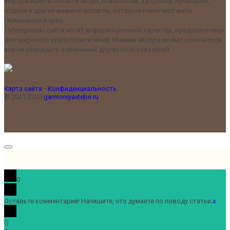
информацию в области моды, психологии, здоровья, кулинарии,
отдыха и другие важные аспекты, которые помогают жить
гармонично и ярко.
•
Материалы сайта носят информационный характер, предназначены
для широкого круга посетителей. Мнение автора может отличаться
или не совпадать с мнениями других пользователей.
Карта сайта
•
Конфиденциальность
© 2021-2025
garmoniyavtebe.ru
0
Оставьте комментарий! Напишите, что думаете по поводу статьи.
x
(
)