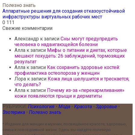
Полезно знать
Аппаратные решения для создания отказоустойчивой
инфраструктуры виртуальных рабочих мест
0
111
Свежие комментарии
Александр
к записи
Сны могут предупредить
человека о надвигающейся болезни
Алла
к записи
Мифы о питании и диетах, которые
мешают похудеть: 26 заблуждений, тормозящих
результат
Алла
к записи
Как сохранить здоровье костей:
профилактика остеопороза у женщин
Лора
к записи
Кожа лица шелушится и трескается,
что делать?
Алла
к записи
Почему из-за «перекармливания»
кожи появляются прыщи и дерматиты
РУБРИКИ:
Психология
•
Мода
•
Красота
•
Здоровье
•
Эзотерика
•
Полезно знать
•
Издание для женщин и мужчин, посвящённое красоте, здоровью,
семье и повседневной жизни. Здесь вы найдёте полезную