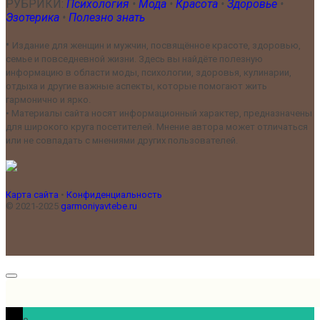
РУБРИКИ:
Психология
•
Мода
•
Красота
•
Здоровье
•
Эзотерика
•
Полезно знать
•
Издание для женщин и мужчин, посвящённое красоте, здоровью,
семье и повседневной жизни. Здесь вы найдёте полезную
информацию в области моды, психологии, здоровья, кулинарии,
отдыха и другие важные аспекты, которые помогают жить
гармонично и ярко.
•
Материалы сайта носят информационный характер, предназначены
для широкого круга посетителей. Мнение автора может отличаться
или не совпадать с мнениями других пользователей.
Карта сайта
•
Конфиденциальность
© 2021-2025
garmoniyavtebe.ru