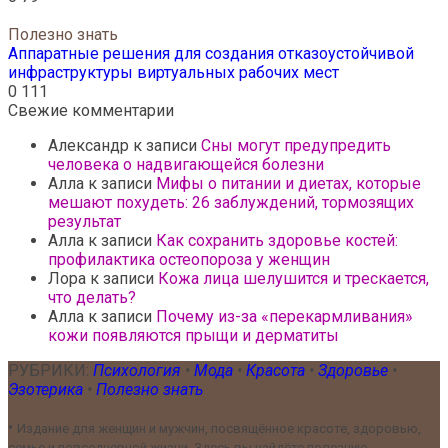
Полезно знать
Аппаратные решения для создания отказоустойчивой
инфраструктуры виртуальных рабочих мест
0
111
Свежие комментарии
Александр
к записи
Сны могут предупредить
человека о надвигающейся болезни
Алла
к записи
Мифы о питании и диетах, которые
мешают похудеть: 26 заблуждений, тормозящих
результат
Алла
к записи
Как сохранить здоровье костей:
профилактика остеопороза у женщин
Лора
к записи
Кожа лица шелушится и трескается,
что делать?
Алла
к записи
Почему из-за «перекармливания»
кожи появляются прыщи и дерматиты
РУБРИКИ:
Психология
•
Мода
•
Красота
•
Здоровье
•
Эзотерика
•
Полезно знать
•
Издание для женщин и мужчин, посвящённое красоте, здоровью,
семье и повседневной жизни. Здесь вы найдёте полезную