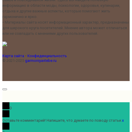
информацию в области моды, психологии, здоровья, кулинарии,
отдыха и другие важные аспекты, которые помогают жить
гармонично и ярко.
•
Материалы сайта носят информационный характер, предназначены
для широкого круга посетителей. Мнение автора может отличаться
или не совпадать с мнениями других пользователей.
Карта сайта
•
Конфиденциальность
© 2021-2025
garmoniyavtebe.ru
0
Оставьте комментарий! Напишите, что думаете по поводу статьи.
x