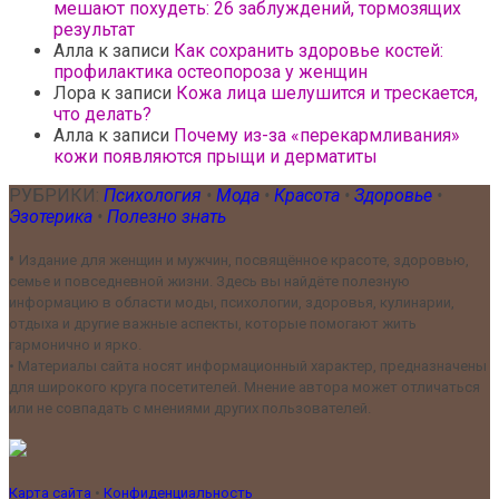
мешают похудеть: 26 заблуждений, тормозящих
результат
Алла
к записи
Как сохранить здоровье костей:
профилактика остеопороза у женщин
Лора
к записи
Кожа лица шелушится и трескается,
что делать?
Алла
к записи
Почему из-за «перекармливания»
кожи появляются прыщи и дерматиты
РУБРИКИ:
Психология
•
Мода
•
Красота
•
Здоровье
•
Эзотерика
•
Полезно знать
•
Издание для женщин и мужчин, посвящённое красоте, здоровью,
семье и повседневной жизни. Здесь вы найдёте полезную
информацию в области моды, психологии, здоровья, кулинарии,
отдыха и другие важные аспекты, которые помогают жить
гармонично и ярко.
•
Материалы сайта носят информационный характер, предназначены
для широкого круга посетителей. Мнение автора может отличаться
или не совпадать с мнениями других пользователей.
Карта сайта
•
Конфиденциальность