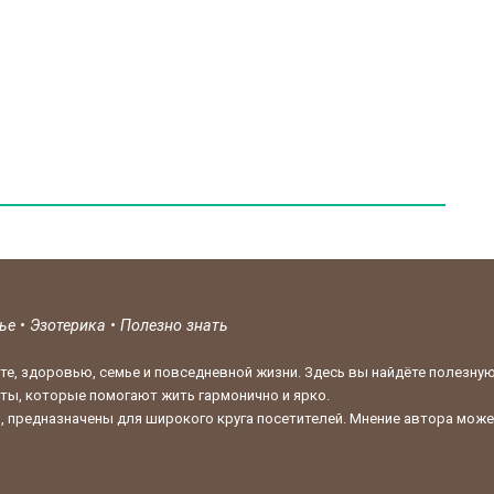
вье
•
Эзотерика
•
Полезно знать
те, здоровью, семье и повседневной жизни. Здесь вы найдёте полезну
кты, которые помогают жить гармонично и ярко.
 предназначены для широкого круга посетителей. Мнение автора может