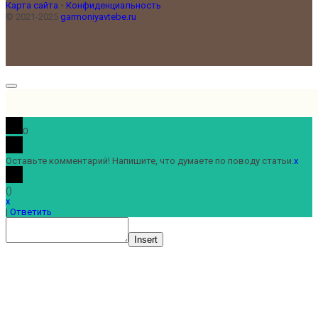
Карта сайта
•
Конфиденциальность
© 2021-2025
garmoniyavtebe.ru
0
Оставьте комментарий! Напишите, что думаете по поводу статьи.
x
(
)
x
|
Ответить
Insert