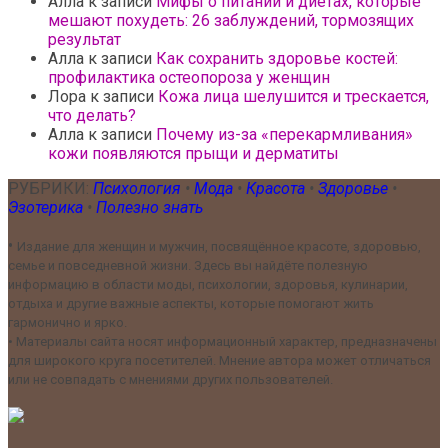
Алла
к записи
Мифы о питании и диетах, которые
мешают похудеть: 26 заблуждений, тормозящих
результат
Алла
к записи
Как сохранить здоровье костей:
профилактика остеопороза у женщин
Лора
к записи
Кожа лица шелушится и трескается,
что делать?
Алла
к записи
Почему из-за «перекармливания»
кожи появляются прыщи и дерматиты
РУБРИКИ:
Психология
•
Мода
•
Красота
•
Здоровье
•
Эзотерика
•
Полезно знать
•
Издание для женщин и мужчин, посвящённое красоте, здоровью,
семье и повседневной жизни. Здесь вы найдёте полезную
информацию в области моды, психологии, здоровья, кулинарии,
отдыха и другие важные аспекты, которые помогают жить
гармонично и ярко.
•
Материалы сайта носят информационный характер, предназначены
для широкого круга посетителей. Мнение автора может отличаться
или не совпадать с мнениями других пользователей.