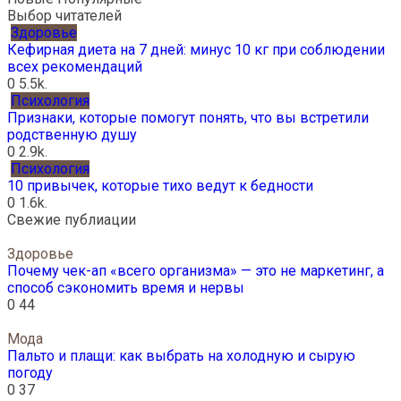
Выбор читателей
Здоровье
Кефирная диета на 7 дней: минус 10 кг при соблюдении
всех рекомендаций
0
5.5k.
Психология
Признаки, которые помогут понять, что вы встретили
родственную душу
0
2.9k.
Психология
10 привычек, которые тихо ведут к бедности
0
1.6k.
Свежие публиации
Здоровье
Почему чек-ап «всего организма» — это не маркетинг, а
способ сэкономить время и нервы
0
44
Мода
Пальто и плащи: как выбрать на холодную и сырую
погоду
0
37