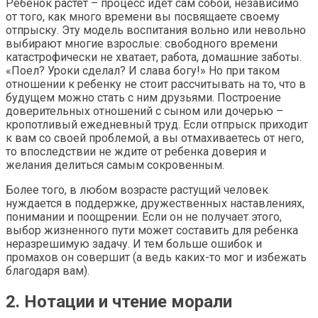
Ребенок растет – процесс идет сам собой, независимо
от того, как много времени вы посвящаете своему
отпрыску. Эту модель воспитания вольно или невольно
выбирают многие взрослые: свободного времени
катастрофически не хватает, работа, домашние заботы.
«Поел? Уроки сделал? И слава богу!» Но при таком
отношении к ребенку не стоит рассчитывать на то, что в
будущем можно стать с ним друзьями. Построение
доверительных отношений с сыном или дочерью –
кропотливый ежедневный труд. Если отпрыск приходит
к вам со своей проблемой, а вы отмахиваетесь от него,
то впоследствии не ждите от ребенка доверия и
желания делиться самым сокровенным.
Более того, в любом возрасте растущий человек
нуждается в поддержке, дружественных наставлениях,
понимании и поощрении. Если он не получает этого,
выбор жизненного пути может составить для ребенка
неразрешимую задачу. И тем больше ошибок и
промахов он совершит (а ведь каких-то мог и избежать
благодаря вам).
2. Нотации и чтение морали