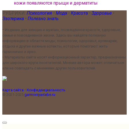
кожи появляются прыщи и дерматиты
РУБРИКИ:
Психология
•
Мода
•
Красота
•
Здоровье
•
Эзотерика
•
Полезно знать
•
Издание для женщин и мужчин, посвящённое красоте, здоровью,
семье и повседневной жизни. Здесь вы найдёте полезную
информацию в области моды, психологии, здоровья, кулинарии,
отдыха и другие важные аспекты, которые помогают жить
гармонично и ярко.
•
Материалы сайта носят информационный характер, предназначены
для широкого круга посетителей. Мнение автора может отличаться
или не совпадать с мнениями других пользователей.
Карта сайта
•
Конфиденциальность
© 2021-2025
garmoniyavtebe.ru