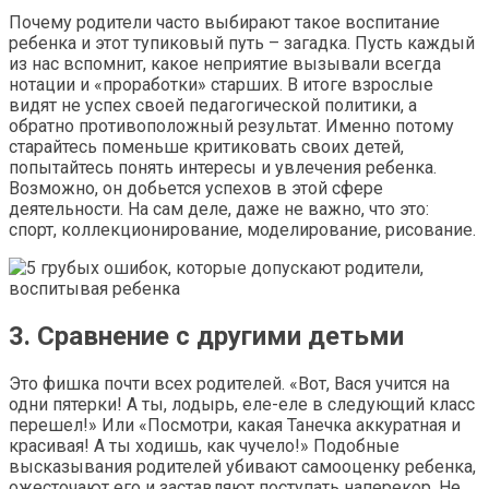
Почему родители часто выбирают такое воспитание
ребенка и этот тупиковый путь – загадка. Пусть каждый
из нас вспомнит, какое неприятие вызывали всегда
нотации и «проработки» старших. В итоге взрослые
видят не успех своей педагогической политики, а
обратно противоположный результат. Именно потому
старайтесь поменьше критиковать своих детей,
попытайтесь понять интересы и увлечения ребенка.
Возможно, он добьется успехов в этой сфере
деятельности. На сам деле, даже не важно, что это:
спорт, коллекционирование, моделирование, рисование.
3. Сравнение с другими детьми
Это фишка почти всех родителей. «Вот, Вася учится на
одни пятерки! А ты, лодырь, еле-еле в следующий класс
перешел!» Или «Посмотри, какая Танечка аккуратная и
красивая! А ты ходишь, как чучело!» Подобные
высказывания родителей убивают самооценку ребенка,
ожесточают его и заставляют поступать наперекор. Не