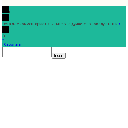
0
Оставьте комментарий! Напишите, что думаете по поводу статьи.
x
(
)
x
|
Ответить
Insert