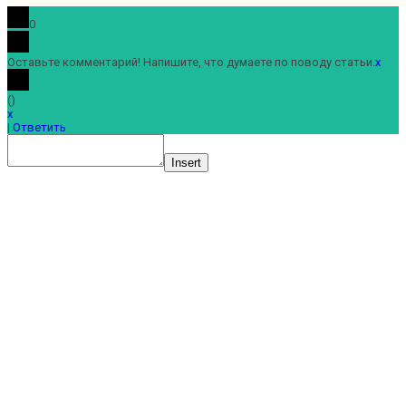
0
Оставьте комментарий! Напишите, что думаете по поводу статьи.
x
(
)
x
|
Ответить
Insert