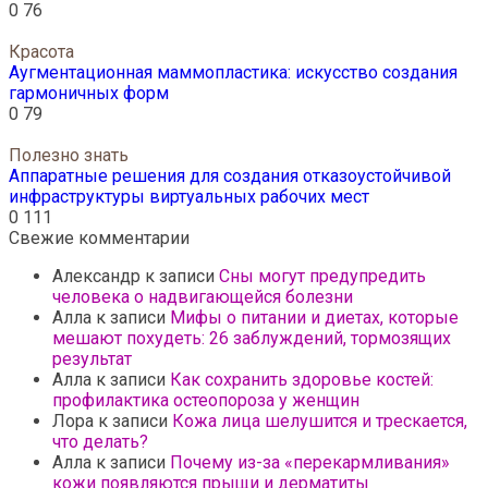
0
76
Красота
Аугментационная маммопластика: искусство создания
гармоничных форм
0
79
Полезно знать
Аппаратные решения для создания отказоустойчивой
инфраструктуры виртуальных рабочих мест
0
111
Свежие комментарии
Александр
к записи
Сны могут предупредить
человека о надвигающейся болезни
Алла
к записи
Мифы о питании и диетах, которые
мешают похудеть: 26 заблуждений, тормозящих
результат
Алла
к записи
Как сохранить здоровье костей:
профилактика остеопороза у женщин
Лора
к записи
Кожа лица шелушится и трескается,
что делать?
Алла
к записи
Почему из-за «перекармливания»
кожи появляются прыщи и дерматиты