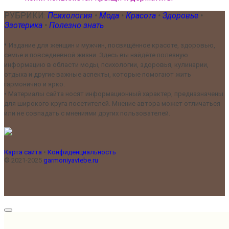
РУБРИКИ:
Психология
•
Мода
•
Красота
•
Здоровье
•
Эзотерика
•
Полезно знать
•
Издание для женщин и мужчин, посвящённое красоте, здоровью,
семье и повседневной жизни. Здесь вы найдёте полезную
информацию в области моды, психологии, здоровья, кулинарии,
отдыха и другие важные аспекты, которые помогают жить
гармонично и ярко.
•
Материалы сайта носят информационный характер, предназначены
для широкого круга посетителей. Мнение автора может отличаться
или не совпадать с мнениями других пользователей.
Карта сайта
•
Конфиденциальность
© 2021-2025
garmoniyavtebe.ru