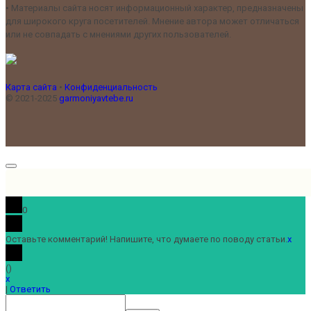
•
Материалы сайта носят информационный характер, предназначены
для широкого круга посетителей. Мнение автора может отличаться
или не совпадать с мнениями других пользователей.
Карта сайта
•
Конфиденциальность
© 2021-2025
garmoniyavtebe.ru
0
Оставьте комментарий! Напишите, что думаете по поводу статьи.
x
(
)
x
|
Ответить