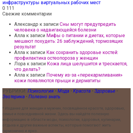
инфраструктуры виртуальных рабочих мест
0
111
Свежие комментарии
Александр
к записи
Сны могут предупредить
человека о надвигающейся болезни
Алла
к записи
Мифы о питании и диетах, которые
мешают похудеть: 26 заблуждений, тормозящих
результат
Алла
к записи
Как сохранить здоровье костей:
профилактика остеопороза у женщин
Лора
к записи
Кожа лица шелушится и трескается,
что делать?
Алла
к записи
Почему из-за «перекармливания»
кожи появляются прыщи и дерматиты
РУБРИКИ:
Психология
•
Мода
•
Красота
•
Здоровье
•
Эзотерика
•
Полезно знать
•
Издание для женщин и мужчин, посвящённое красоте, здоровью,
семье и повседневной жизни. Здесь вы найдёте полезную
информацию в области моды, психологии, здоровья, кулинарии,
отдыха и другие важные аспекты, которые помогают жить
гармонично и ярко.