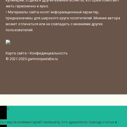
кулинарии, отдыха и другие важные аспекты, которые помогают
жить гармонично и ярко.
•
Материалы сайта носят информационный характер,
предназначены для широкого круга посетителей. Мнение автора
может отличаться или не совпадать с мнениями других
пользователей.
Карта сайта
•
Конфиденциальность
© 2021-2025
garmoniyavtebe.ru
0
Оставьте комментарий! Напишите, что думаете по поводу статьи.
x