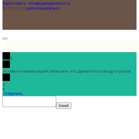
Карта сайта
•
Конфиденциальность
© 2021-2025
garmoniyavtebe.ru
0
Оставьте комментарий! Напишите, что думаете по поводу статьи.
x
(
)
x
|
Ответить
Insert