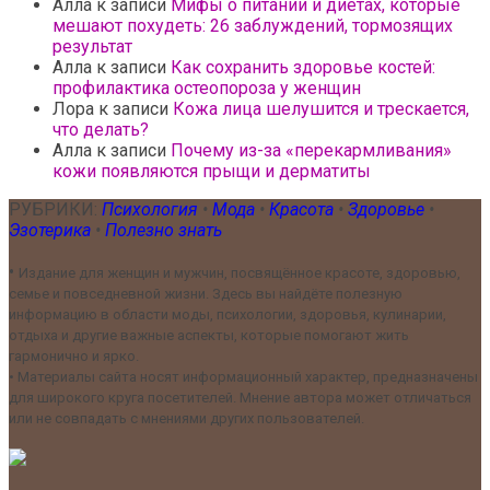
Алла
к записи
Мифы о питании и диетах, которые
мешают похудеть: 26 заблуждений, тормозящих
результат
Алла
к записи
Как сохранить здоровье костей:
профилактика остеопороза у женщин
Лора
к записи
Кожа лица шелушится и трескается,
что делать?
Алла
к записи
Почему из-за «перекармливания»
кожи появляются прыщи и дерматиты
РУБРИКИ:
Психология
•
Мода
•
Красота
•
Здоровье
•
Эзотерика
•
Полезно знать
•
Издание для женщин и мужчин, посвящённое красоте, здоровью,
семье и повседневной жизни. Здесь вы найдёте полезную
информацию в области моды, психологии, здоровья, кулинарии,
отдыха и другие важные аспекты, которые помогают жить
гармонично и ярко.
•
Материалы сайта носят информационный характер, предназначены
для широкого круга посетителей. Мнение автора может отличаться
или не совпадать с мнениями других пользователей.